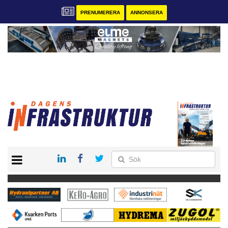
PRENUMERERA
ANNONSERA
START
KONTAKT
VÅRA ANDRA MAGASIN
PRENUMERERA
ANNONSERA