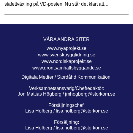
stafettväxling på VD-posten. Nu står det klart att…
VÅRA ANDRA SITER
www.nyaprojekt.se
www.svenskbyggtidning.se
www.nordiskaprojekt.se
www.grontsamhallsbyggande.se
Digitala Medier / Stordåhd Kommunikation:
Verksamhetsansvarig/Chefredaktör:
Jon Mattias Högberg /
jmhogberg@storkom.se
Försäljningschef:
Lisa Hofberg /
lisa.hofberg@storkom.se
Försäljning:
Lisa Hofberg /
lisa.hofberg@storkom.se