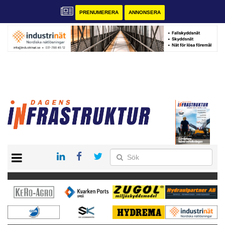
PRENUMERERA
ANNONSERA
START
KONTAKT
VÅRA ANDRA MAGASIN
PRENUMERERA
ANNONSERA