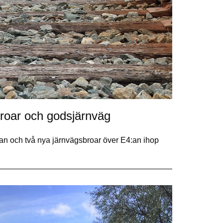
broar och godsjärnväg
 och två nya järnvägsbroar över E4:an ihop