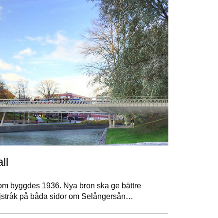
ll
 som byggdes 1936. Nya bron ska ge bättre
kajstråk på båda sidor om Selångersån…