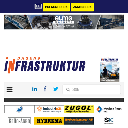
PRENUMERERA
ANNONSERA
START
KONTAKT
VÅRA ANDRA MAGASIN
PRENUMERERA
ANNONSERA