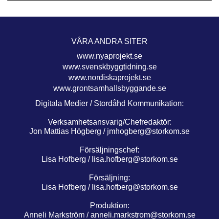
VÅRA ANDRA SITER
www.nyaprojekt.se
www.svenskbyggtidning.se
www.nordiskaprojekt.se
www.grontsamhallsbyggande.se
Digitala Medier / Stordåhd Kommunikation:
Verksamhetsansvarig/Chefredaktör:
Jon Mattias Högberg /
jmhogberg@storkom.se
Försäljningschef:
Lisa Hofberg /
lisa.hofberg@storkom.se
Försäljning:
Lisa Hofberg /
lisa.hofberg@storkom.se
Produktion:
Anneli Markström /
anneli.markstrom@storkom.se