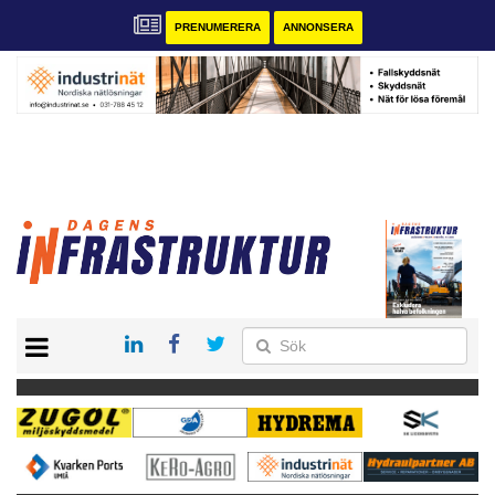
PRENUMERERA
ANNONSERA
START
KONTAKT
VÅRA ANDRA MAGASIN
PRENUMERERA
ANNONSERA