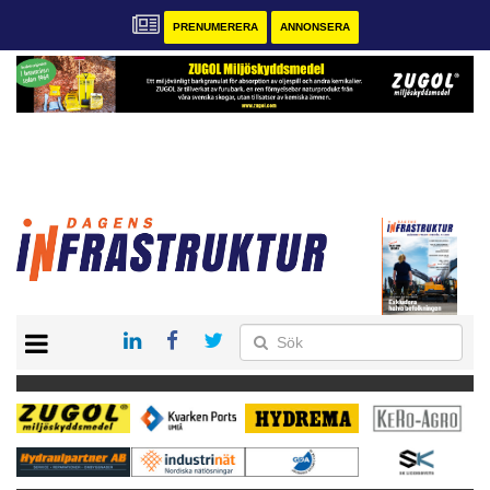
PRENUMERERA
ANNONSERA
START
KONTAKT
VÅRA ANDRA MAGASIN
PRENUMERERA
ANNONSERA