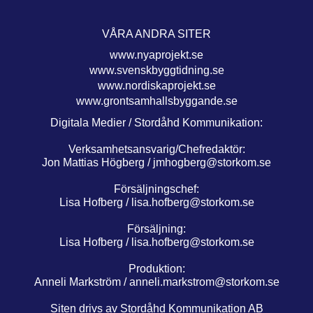
VÅRA ANDRA SITER
www.nyaprojekt.se
www.svenskbyggtidning.se
www.nordiskaprojekt.se
www.grontsamhallsbyggande.se
Digitala Medier / Stordåhd Kommunikation:
Verksamhetsansvarig/Chefredaktör:
Jon Mattias Högberg /
jmhogberg@storkom.se
Försäljningschef:
Lisa Hofberg /
lisa.hofberg@storkom.se
Försäljning:
Lisa Hofberg /
lisa.hofberg@storkom.se
Produktion:
Anneli Markström /
anneli.markstrom@storkom.se
Siten drivs av Stordåhd Kommunikation AB