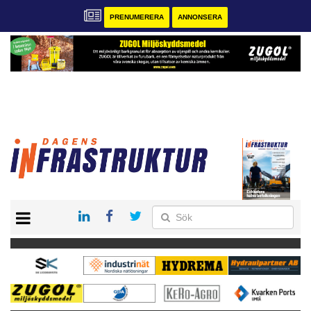
PRENUMERERA
ANNONSERA
START
KONTAKT
VÅRA ANDRA MAGASIN
PRENUMERERA
ANNONSERA