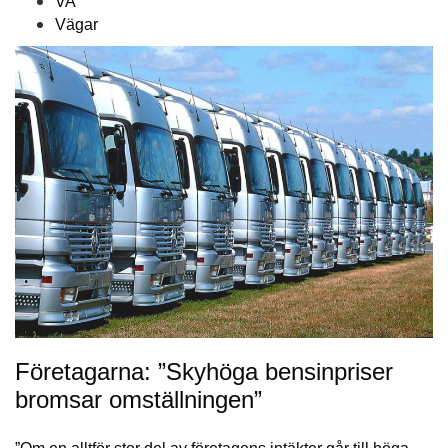
VA
Vägar
Företagarna: ”Skyhöga bensin­priser
bromsar omställningen”