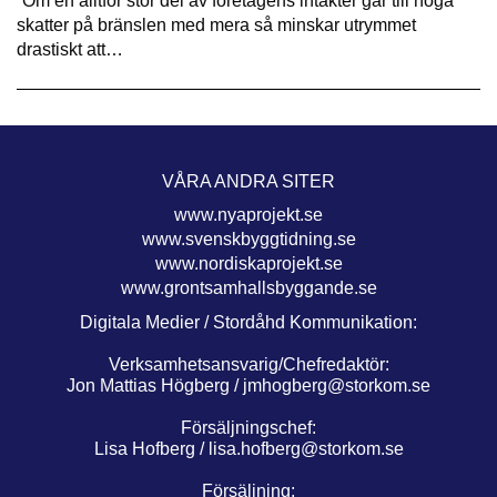
”Om en alltför stor del av företagens intäkter går till höga
skatter på bränslen med mera så minskar utrymmet
drastiskt att…
VÅRA ANDRA SITER
www.nyaprojekt.se
www.svenskbyggtidning.se
www.nordiskaprojekt.se
www.grontsamhallsbyggande.se
Digitala Medier / Stordåhd Kommunikation:
Verksamhetsansvarig/Chefredaktör:
Jon Mattias Högberg /
jmhogberg@storkom.se
Försäljningschef:
Lisa Hofberg /
lisa.hofberg@storkom.se
Försäljning: