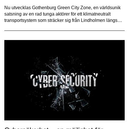
Nu utvecklas Gothenburg Green City Zone, en världsunik
satsning av en rad tunga aktörer för ett klimatneutralt
transportsystem som sträcker sig från Lindholmen längs…