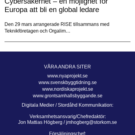
Cybersäkerhet – en möjlighet för
Europa att bli en global ledare
Den 29 mars arrangerade RISE tillsammans med
Teknikföretagen och Orgalim…
VÅRA ANDRA SITER
www.nyaprojekt.se
www.svenskbyggtidning.se
www.nordiskaprojekt.se
www.grontsamhallsbyggande.se
Digitala Medier / Stordåhd Kommunikation:
Verksamhetsansvarig/Chefredaktör:
Jon Mattias Högberg /
jmhogberg@storkom.se
Försäljningschef: