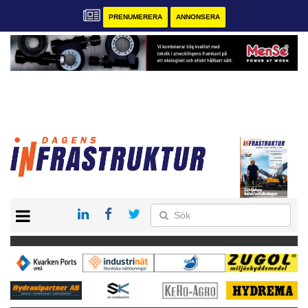
PRENUMERERA
ANNONSERA
START
KONTAKT
VÅRA ANDRA MAGASIN
PRENUMERERA
ANNONSERA