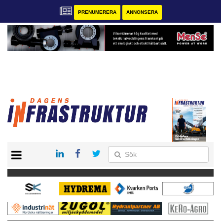
PRENUMERERA
ANNONSERA
START
KONTAKT
VÅRA ANDRA MAGASIN
PRENUMERERA
ANNONSERA