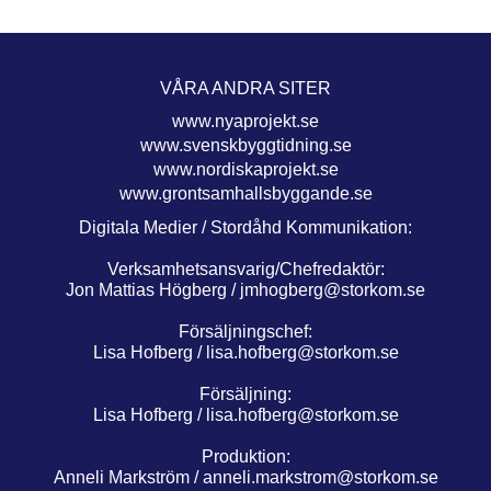
VÅRA ANDRA SITER
www.nyaprojekt.se
www.svenskbyggtidning.se
www.nordiskaprojekt.se
www.grontsamhallsbyggande.se
Digitala Medier / Stordåhd Kommunikation:
Verksamhetsansvarig/Chefredaktör:
Jon Mattias Högberg /
jmhogberg@storkom.se
Försäljningschef:
Lisa Hofberg /
lisa.hofberg@storkom.se
Försäljning:
Lisa Hofberg /
lisa.hofberg@storkom.se
Produktion:
Anneli Markström /
anneli.markstrom@storkom.se