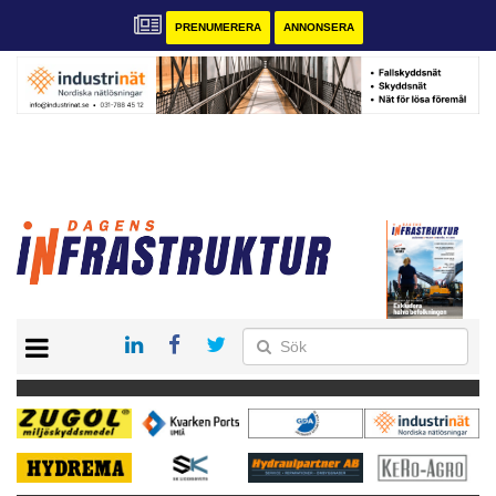
PRENUMERERA
ANNONSERA
START
KONTAKT
VÅRA ANDRA MAGASIN
PRENUMERERA
ANNONSERA