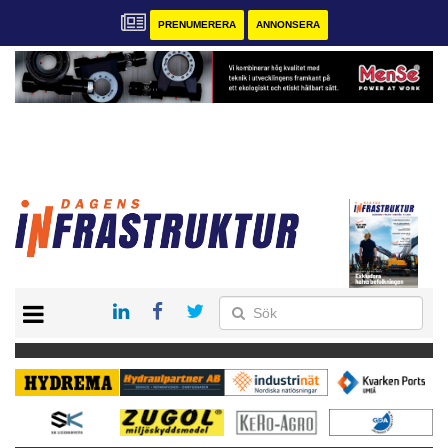
PRENUMERERA
ANNONSERA
START
KONTAKT
VÅRA ANDRA MAGASIN
PRENUMERERA
ANNONSERA