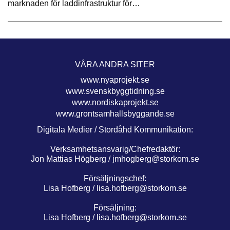
marknaden för laddinfrastruktur för…
VÅRA ANDRA SITER
www.nyaprojekt.se
www.svenskbyggtidning.se
www.nordiskaprojekt.se
www.grontsamhallsbyggande.se
Digitala Medier / Stordåhd Kommunikation:
Verksamhetsansvarig/Chefredaktör:
Jon Mattias Högberg /
jmhogberg@storkom.se
Försäljningschef:
Lisa Hofberg /
lisa.hofberg@storkom.se
Försäljning:
Lisa Hofberg /
lisa.hofberg@storkom.se