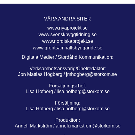
VÅRA ANDRA SITER
www.nyaprojekt.se
www.svenskbyggtidning.se
www.nordiskaprojekt.se
www.grontsamhallsbyggande.se
Digitala Medier / Stordåhd Kommunikation:
Verksamhetsansvarig/Chefredaktör:
Jon Mattias Högberg /
jmhogberg@storkom.se
Försäljningschef:
Lisa Hofberg /
lisa.hofberg@storkom.se
Försäljning:
Lisa Hofberg /
lisa.hofberg@storkom.se
Produktion:
Anneli Markström /
anneli.markstrom@storkom.se