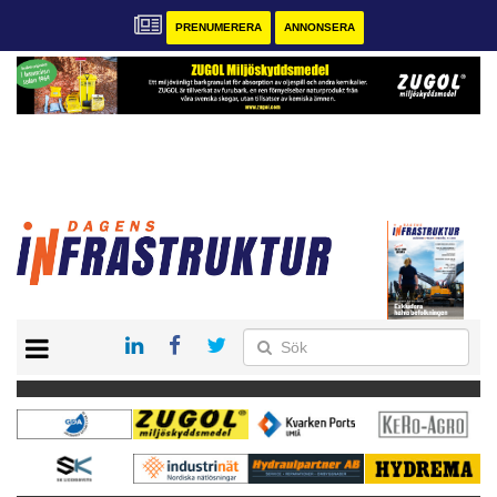
PRENUMERERA
ANNONSERA
START
KONTAKT
VÅRA ANDRA MAGASIN
PRENUMERERA
ANNONSERA