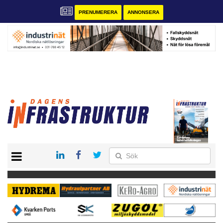
PRENUMERERA
ANNONSERA
START
KONTAKT
VÅRA ANDRA MAGASIN
PRENUMERERA
ANNONSERA