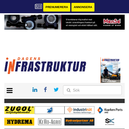
PRENUMERERA
ANNONSERA
START
KONTAKT
VÅRA ANDRA MAGASIN
PRENUMERERA
ANNONSERA