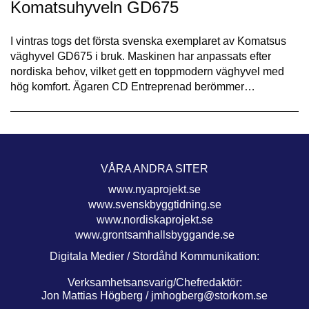
Komatsuhyveln GD675
I vintras togs det första svenska exemplaret av Komatsus
väghyvel GD675 i bruk. Maskinen har anpassats efter
nordiska behov, vilket gett en toppmodern väghyvel med
hög komfort. Ägaren CD Entreprenad berömmer…
VÅRA ANDRA SITER
www.nyaprojekt.se
www.svenskbyggtidning.se
www.nordiskaprojekt.se
www.grontsamhallsbyggande.se
Digitala Medier / Stordåhd Kommunikation:
Verksamhetsansvarig/Chefredaktör:
Jon Mattias Högberg /
jmhogberg@storkom.se