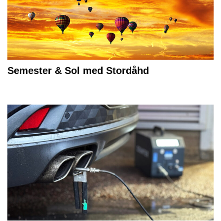
Semester & Sol med Stordåhd