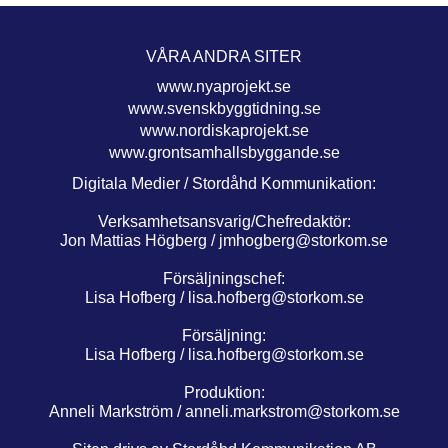
VÅRA ANDRA SITER
www.nyaprojekt.se
www.svenskbyggtidning.se
www.nordiskaprojekt.se
www.grontsamhallsbyggande.se
Digitala Medier / Stordåhd Kommunikation:
Verksamhetsansvarig/Chefredaktör:
Jon Mattias Högberg /
jmhogberg@storkom.se
Försäljningschef:
Lisa Hofberg /
lisa.hofberg@storkom.se
Försäljning:
Lisa Hofberg /
lisa.hofberg@storkom.se
Produktion:
Anneli Markström /
anneli.markstrom@storkom.se