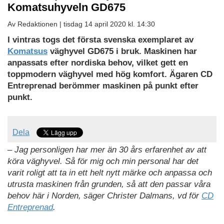
Komatsuhyveln GD675
Av Redaktionen |
tisdag 14 april 2020 kl. 14:30
Ladda
I vintras togs det första svenska exemplaret av
ned
Komatsus
väghyvel GD675 i bruk. Maskinen har
som
anpassats efter nordiska behov, vilket gett en
PDF
toppmodern väghyvel med hög komfort. Ägaren CD
Entreprenad berömmer maskinen på punkt efter
punkt.
Dela
– Jag personligen har mer än 30 års erfarenhet av att
köra väghyvel. Så för mig och min personal har det
varit roligt att ta in ett helt nytt märke och anpassa och
utrusta maskinen från grunden, så att den passar våra
behov här i Norden, säger Christer Dalmans, vd för
CD
Entreprenad
.