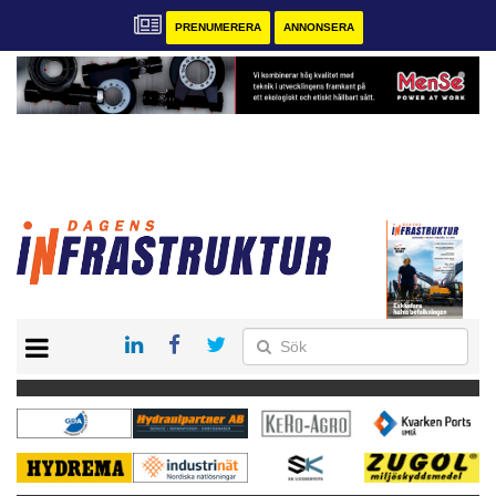
PRENUMERERA
ANNONSERA
START
KONTAKT
VÅRA ANDRA MAGASIN
PRENUMERERA
ANNONSERA