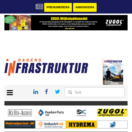
PRENUMERERA
ANNONSERA
START
KONTAKT
VÅRA ANDRA MAGASIN
PRENUMERERA
ANNONSERA