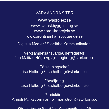
VÅRA ANDRA SITER
www.nyaprojekt.se
www.svenskbyggtidning.se
www.nordiskaprojekt.se
www.grontsamhallsbyggande.se
Digitala Medier / Stordåhd Kommunikation:
Verksamhetsansvarig/Chefredaktör:
Jon Mattias Högberg /
jmhogberg@storkom.se
Försäljningschef:
Lisa Hofberg /
lisa.hofberg@storkom.se
Försäljning:
Lisa Hofberg /
lisa.hofberg@storkom.se
Produktion:
Anneli Markström /
anneli.markstrom@storkom.se
Siten drivs av Stordåhd Kommunikation AB