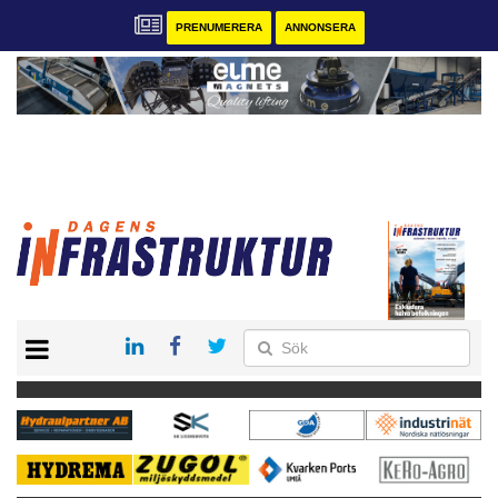
PRENUMERERA
ANNONSERA
START
KONTAKT
VÅRA ANDRA MAGASIN
PRENUMERERA
ANNONSERA