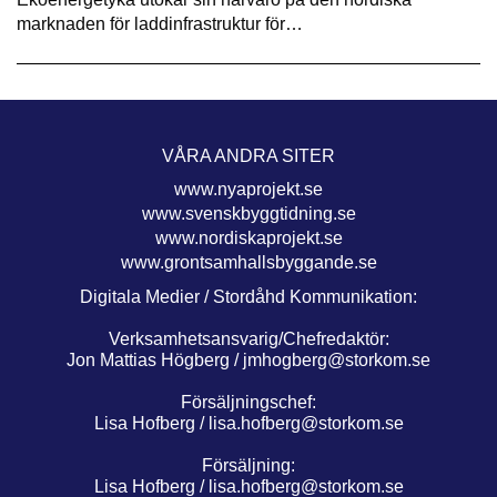
marknaden för laddinfrastruktur för…
VÅRA ANDRA SITER
www.nyaprojekt.se
www.svenskbyggtidning.se
www.nordiskaprojekt.se
www.grontsamhallsbyggande.se
Digitala Medier / Stordåhd Kommunikation:
Verksamhetsansvarig/Chefredaktör:
Jon Mattias Högberg /
jmhogberg@storkom.se
Försäljningschef:
Lisa Hofberg /
lisa.hofberg@storkom.se
Försäljning:
Lisa Hofberg /
lisa.hofberg@storkom.se