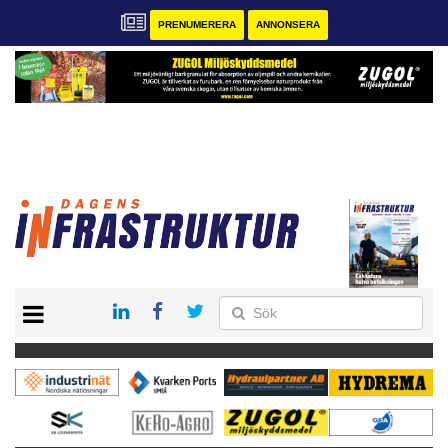
PRENUMERERA
ANNONSERA
START
KONTAKT
VÅRA ANDRA MAGASIN
PRENUMERERA
ANNONSERA