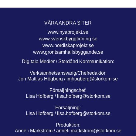
VÅRA ANDRA SITER
www.nyaprojekt.se
www.svenskbyggtidning.se
www.nordiskaprojekt.se
www.grontsamhallsbyggande.se
Digitala Medier / Stordåhd Kommunikation:
Verksamhetsansvarig/Chefredaktör:
Jon Mattias Högberg /
jmhogberg@storkom.se
Försäljningschef:
Lisa Hofberg /
lisa.hofberg@storkom.se
Försäljning:
Lisa Hofberg /
lisa.hofberg@storkom.se
Produktion:
Anneli Markström /
anneli.markstrom@storkom.se