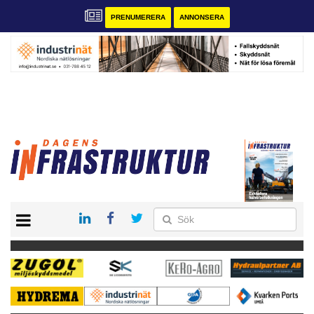
PRENUMERERA
ANNONSERA
START
KONTAKT
VÅRA ANDRA MAGASIN
PRENUMERERA
ANNONSERA