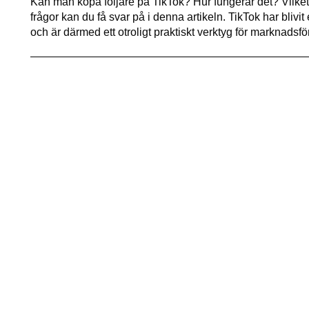
Kan man köpa följare på TikTok? Hur fungerar det? Vilket 
frågor kan du få svar på i denna artikeln. TikTok har blivi
och är därmed ett otroligt praktiskt verktyg för marknadsf