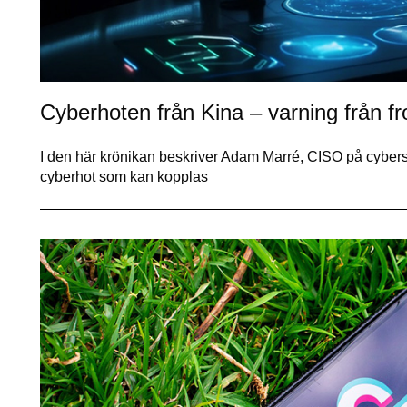
Cyberhoten från Kina – varning från fro
I den här krönikan beskriver Adam Marré, CISO på cybersä
cyberhot som kan kopplas