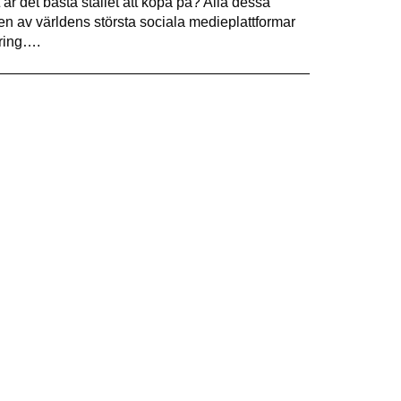
är det bästa stället att köpa på? Alla dessa
t en av världens största sociala medieplattformar
öring….