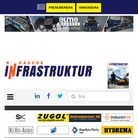
PRENUMERERA
ANNONSERA
START
KONTAKT
VÅRA ANDRA MAGASIN
PRENUMERERA
ANNONSERA