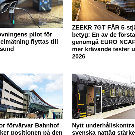
ZEEKR 7GT FÅR 5-stjä
ovningens pilot för
betyg: En av de första
elmätning flyttas till
genomgå EURO NCAP
rsund
mer krävande tester 
2026
or förvärvar Bahnhof
Nytt underhållskontra
rker positionen på den
svenska nattåg stärke