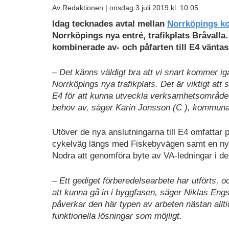
Av Redaktionen |
onsdag 3 juli 2019 kl. 10:05
Idag tecknades avtal mellan
Norrköpings 
Norrköpings nya entré, trafikplats Bråvalla.
kombinerade av- och påfarten till E4 vänta
– Det känns väldigt bra att vi snart kommer i
Norrköpings nya trafikplats. Det är viktigt att s
E4 för att kunna utveckla verksamhetsområdet B
behov av, säger Karin Jonsson (C ), kommuna
Utöver de nya anslutningarna till E4 omfattar p
cykelväg längs med Fiskebyvägen samt en ny 
Nodra att genomföra byte av VA-ledningar i de
– Ett gediget förberedelsearbete har utförts, o
att kunna gå in i byggfasen, säger Niklas En
påverkar den här typen av arbeten nästan allti
funktionella lösningar som möjligt.