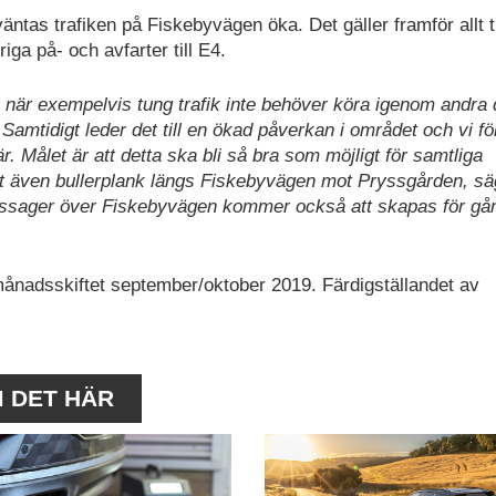
äntas trafiken på Fiskebyvägen öka. Det gäller framför allt t
iga på- och avfarter till E4.
ken när exempelvis tung trafik inte behöver köra igenom andra 
Samtidigt leder det till en ökad påverkan i området och vi fö
 Målet är att detta ska bli så bra som möjligt för samtliga
nat även bullerplank längs Fiskebyvägen mot Pryssgården, sä
assager över Fiskebyvägen kommer också att skapas för gå
 månadsskiftet september/oktober 2019. Färdigställandet av
M DET HÄR