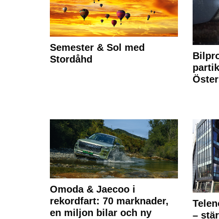
Semester & Sol med
Bilpr
Stordåhd
partik
Öste
Omoda & Jaecoo i
rekordfart: 70 marknader,
Telen
en miljon bilar och ny
– stä