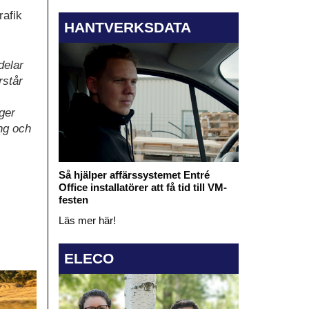
rafik
HANTVERKSDATA
delar
rstår
ger
ng och
Så hjälper affärssystemet Entré
Office installatörer att få tid till VM-
festen
Läs mer här!
ELECO