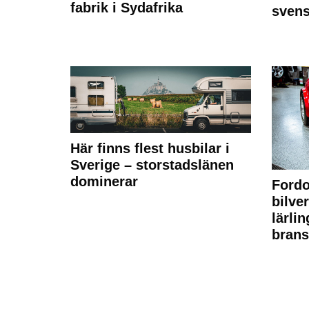
fabrik i Sydafrika
sven
Här finns flest husbilar i
Sverige – storstadslänen
dominerar
Fordo
bilve
lärli
brans