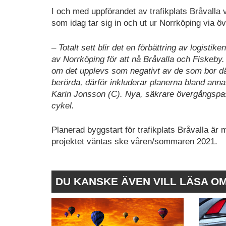
I och med uppförandet av trafikplats Bråvalla v
som idag tar sig in och ut ur Norrköping via övr
– Totalt sett blir det en förbättring av logisti
av Norrköping för att nå Bråvalla och Fiskeby. 
om det upplevs som negativt av de som bor där.
berörda, därför inkluderar planerna bland an
Karin Jonsson (C). Nya, säkrare övergångsp
cykel.
Planerad byggstart för trafikplats Bråvalla är
projektet väntas ske våren/sommaren 2021.
DU KANSKE ÄVEN VILL LÄSA O