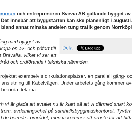
kommun
och entreprenören Svevia AB gällande bygget av
 Det innebär att byggstarten kan ske planenligt i augusti
s bland annat minska andelen tung trafik genom Norrköp
gång med bygget av
Dela
kapa en av- och påfart till
råvalla, vilket vi ser ett
lråd och ordförande i tekniska nämnden.
rojektet exempelvis cirkulationsplatser, en parallell gång- o
anslutning till Kabelvägen. Under arbetets gång kommer ä
 berörda delarna.
ch vi är glada att avtalet nu är klart så att vi därmed snart 
gström, avdelningschef på samhällsbyggnadskontoret. Tyvärr
d de boende i området, men vi kommer att arbeta för att hitt