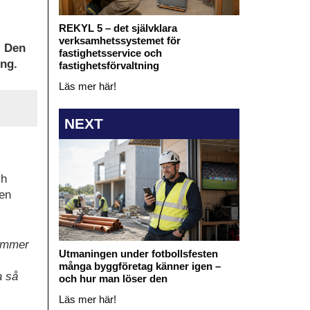
REKYL 5 – det självklara
verksamhetssystemet för
. Den
fastighetsservice och
ing.
fastighetsförvaltning
Läs mer här!
NEXT
ch
ven
kommer
Utmaningen under fotbollsfesten
många byggföretag känner igen –
a så
och hur man löser den
Läs mer här!