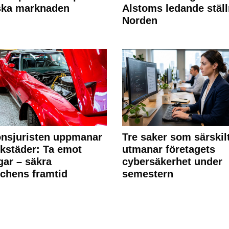
ska marknaden
Alstoms ledande ställ
Norden
nsjuristen uppmanar
Tre saker som särskil
rkstäder: Ta emot
utmanar företagets
ngar – säkra
cybersäkerhet under
chens framtid
semestern