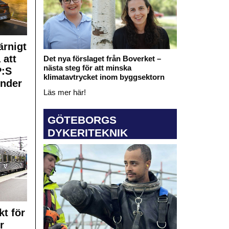
rnigt
 att
Det nya förslaget från Boverket –
nästa steg för att minska
:S
klimatavtrycket inom byggsektorn
under
Läs mer här!
GÖTEBORGS
DYKERITEKNIK
kt för
r