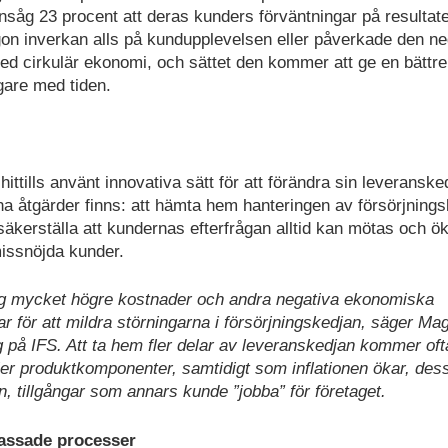
nsåg 23 procent att deras kunders förväntningar på resultate
on inverkan alls på kundupplevelsen eller påverkade den neg
ed cirkulär ekonomi, och sättet den kommer att ge en bättre
gare med tiden.
ttills använt innovativa sätt för att förändra sin leveranske
gna åtgärder finns: att hämta hem hanteringen av försörjning
tt säkerställa att kundernas efterfrågan alltid kan mötas och ö
missnöjda kunder.
sig mycket högre kostnader och andra negativa ekonomiska
 för att mildra störningarna i försörjningskedjan, säger Ma
g på IFS. Att ta hem fler delar av leveranskedjan kommer oft
eller produktkomponenter, samtidigt som inflationen ökar, de
n, tillgångar som annars kunde ”jobba” för företaget.
passade processer