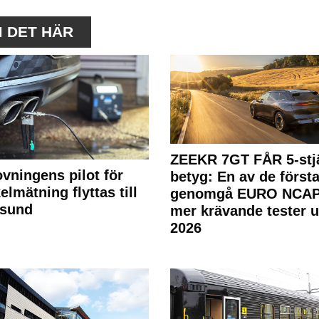
M DET HÄR
ZEEKR 7GT FÅR 5-stjä
ovningens pilot för
betyg: En av de första
elmätning flyttas till
genomgå EURO NCAP
rsund
mer krävande tester 
2026