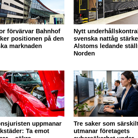
or förvärvar Bahnhof
Nytt underhållskontra
rker positionen på den
svenska nattåg stärke
ska marknaden
Alstoms ledande ställ
Norden
nsjuristen uppmanar
Tre saker som särskil
rkstäder: Ta emot
utmanar företagets