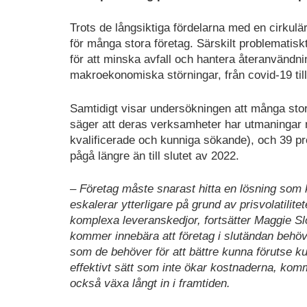
Trots de långsiktiga fördelarna med en cirkulär
för många stora företag. Särskilt problematisk
för att minska avfall och hantera återanvändn
makroekonomiska störningar, från covid-19 till 
Samtidigt visar undersökningen att många stor
säger att deras verksamheter har utmaningar me
kvalificerade och kunniga sökande), och 39 p
pågå längre än till slutet av 2022.
– Företag måste snarast hitta en lösning som
eskalerar ytterligare på grund av prisvolatilit
komplexa leveranskedjor, fortsätter Maggie Slo
kommer innebära att företag i slutändan behöver
som de behöver för att bättre kunna förutse ku
effektivt sätt som inte ökar kostnaderna, komme
också växa långt in i framtiden.