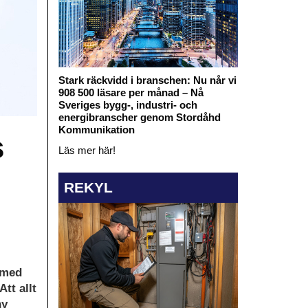
Stark räckvidd i branschen: Nu når vi
908 500 läsare per månad – Nå
Sveriges bygg-, industri- och
energibranscher genom Stordåhd
Kommunikation
s
Läs mer här!
REKYL
t med
tt allt
ny