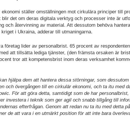
 ekonomi ställer omställningen mot cirkulära principer till p
t blir det om deras digitala verktyg och processer inte är ut
ing och återvinning av material. Att dessutom behöva hanter
kriget i Ukraina, adderar till utmaningarna.
a företag lider av personalbrist. 65 procent av respondenter
d att tillsätta lediga tjänster, (den främsta orsaken är bris
rocent tror att kompetensbrist inom deras verksamhet komme
 kan hjälpa dem att hantera dessa störningar, som dessutom
eten och övergången till en cirkulär ekonomi, och ta itu med 
wic. För att göra detta, samtidigt som de har personalbrist,
 investera i teknik som ger agil och snabb tillgång till info
ndernas efterfrågan. Genom att redan nu ta itu med detta på
r de att vara i en utmärkt position för att inte bara överlev