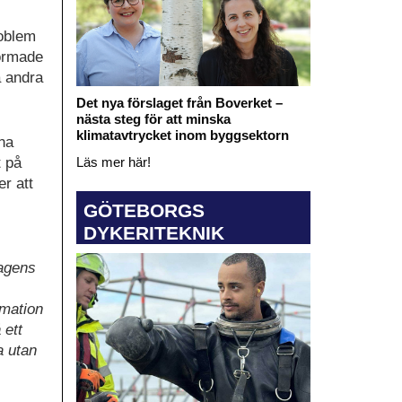
roblem
formade
a andra
Det nya förslaget från Boverket –
nästa steg för att minska
klimatavtrycket inom byggsektorn
na
t på
Läs mer här!
r att
GÖTEBORGS
DYKERITEKNIK
dagens
rmation
 ett
a utan