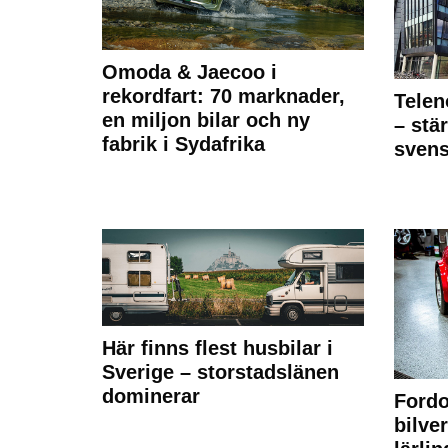
Omoda & Jaecoo i
rekordfart: 70 marknader,
Telen
en miljon bilar och ny
– stä
fabrik i Sydafrika
sven
Här finns flest husbilar i
Sverige – storstadslänen
dominerar
Fordo
bilve