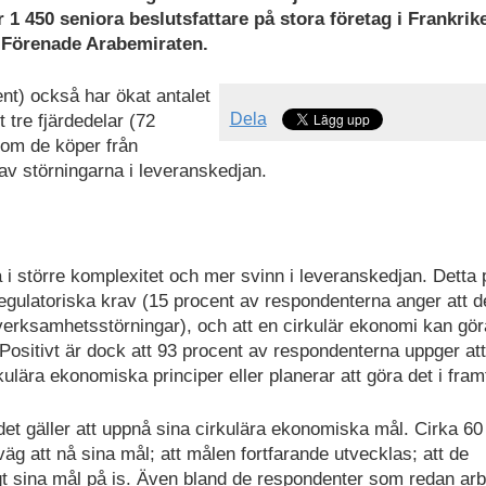
1 450 seniora beslutsfattare på stora företag i Frankrike
 Förenade Arabemiraten.
ent) också har ökat antalet
Dela
t tre fjärdedelar (72
som de köper från
 av störningarna i leveranskedjan.
 i större komplexitet och mer svinn i leveranskedjan. Detta 
 regulatoriska krav (15 procent av respondenterna anger att 
verksamhetsstörningar), och att en cirkulär ekonomi kan gör
ositivt är dock att 93 procent av respondenterna uppger at
ulära ekonomiska principer eller planerar att göra det i fram
det gäller att uppnå sina cirkulära ekonomiska mål. Cirka 60
äg att nå sina mål; att målen fortfarande utvecklas; att de
agt sina mål på is. Även bland de respondenter som redan arb