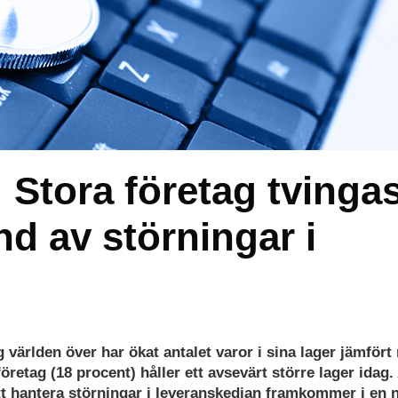
: Stora företag tvinga
nd av störningar i
g världen över har ökat antalet varor i sina lager jämför
retag (18 procent) håller ett avsevärt större lager idag. A
 att hantera störningar i leveranskedjan framkommer i en 