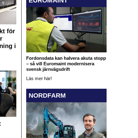
EUROMAINT
kt för
r
ning i
Fordonsdata kan halvera akuta stopp
– så vill Euromaint modernisera
svensk järnvägsdrift
Läs mer här!
NORDFARM
t