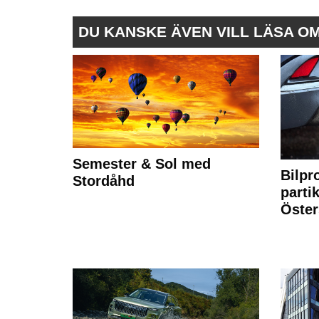
DU KANSKE ÄVEN VILL LÄSA O
Semester & Sol med
Bilpr
Stordåhd
partik
Öste