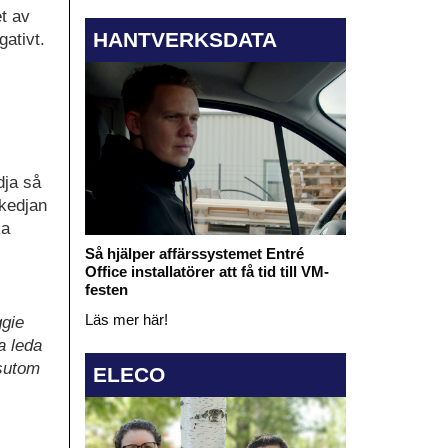
t av
HANTVERKSDATA
ativt.
dja så
skedjan
ka
Så hjälper affärssystemet Entré
Office installatörer att få tid till VM-
festen
Läs mer här!
ggie
a leda
ssutom
ELECO