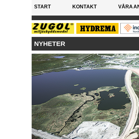
START
KONTAKT
VÅRA A
NYHETER