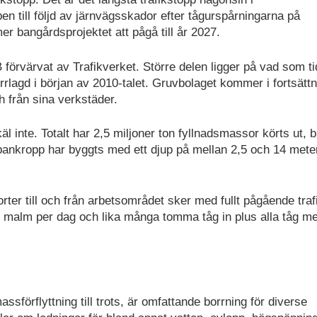
n till följd av järnvägsskador efter tågurspårningarna på
r bangårdsprojektet att pågå till år 2027.
örvärvat av Trafikverket. Större delen ligger på vad som ti
orrlagd i början av 2010-talet. Gruvbolaget kommer i fortsätt
ch från sina verkstäder.
 inte. Totalt har 2,5 miljoner ton fyllnadsmassor körts ut, 
bankropp har byggts med ett djup på mellan 2,5 och 14 mete
er till och från arbetsområdet sker med fullt pågående traf
med malm per dag och lika många tomma tåg in plus alla tåg m
assförflyttning till trots, är omfattande borrning för diverse