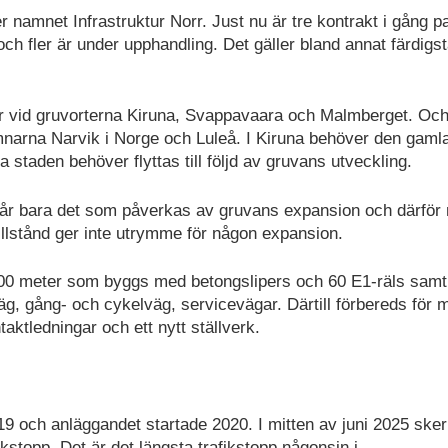
namnet Infrastruktur Norr. Just nu är tre kontrakt i gång par
ch fler är under upphandling. Det gäller bland annat färdigs
 vid gruvorterna Kiruna, Svappavaara och Malmberget. Och 
narna Narvik i Norge och Luleå. I Kiruna behöver den gaml
taden behöver flyttas till följd av gruvans utveckling.
ip får bara det som påverkas av gruvans expansion och därför
illstånd ger inte utrymme för någon expansion.
 900 meter som byggs med betongslipers och 60 E1-räls samt
äg, gång- och cykelväg, servicevägar. Därtill förbereds för m
ktledningar och ett nytt ställverk.
9 och anläggandet startade 2020. I mitten av juni 2025 sker 
fikstopp. Det är det längsta trafikstopp någonsin i