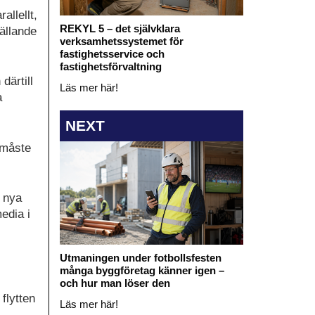
allellt,
REKYL 5 – det självklara
tällande
verksamhetssystemet för
fastighetsservice och
fastighetsförvaltning
därtill
Läs mer här!
a
NEXT
 måste
 nya
edia i
Utmaningen under fotbollsfesten
många byggföretag känner igen –
och hur man löser den
flytten
Läs mer här!