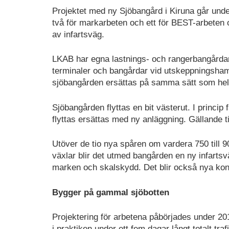
Projektet med ny Sjöbangård i Kiruna går under 
två för markarbeten och ett för BEST-arbeten o
av infartsväg.
LKAB har egna lastnings- och rangerbangårdar
terminaler och bangårdar vid utskeppningsham
sjöbangården ersättas på samma sätt som hela s
Sjöbangården flyttas en bit västerut. I princ
flyttas ersättas med ny anläggning. Gällande t
Utöver de tio nya spåren om vardera 750 till
växlar blir det utmed bangården en ny infartsv
marken och skalskydd. Det blir också nya konta
Bygger på gammal sjöbotten
Projektering för arbetena påbörjades under 201
i praktiken under ett fem dagar långt totalt tra