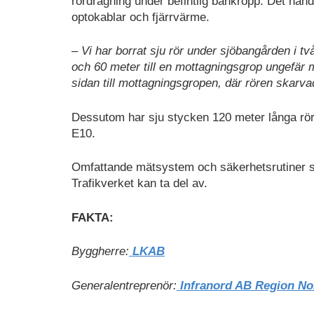
rördragning under befintlig bankropp. Det hand
optokablar och fjärrvärme.
– Vi har borrat sju rör under sjöbangården i t
och 60 meter till en mottagningsgrop ungefär m
sidan till mottagningsgropen, där rören skarva
Dessutom har sju stycken 120 meter långa rör 
E10.
Omfattande mätsystem och säkerhetsrutiner s
Trafikverket kan ta del av.
FAKTA:
Byggherre:
LKAB
Generalentreprenör:
Infranord AB Region No