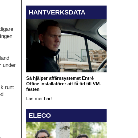
HANTVERKSDATA
digare
ningen
bland
r under
Så hjälper affärssystemet Entré
Office installatörer att få tid till VM-
ik runt
festen
ed
Läs mer här!
ELECO