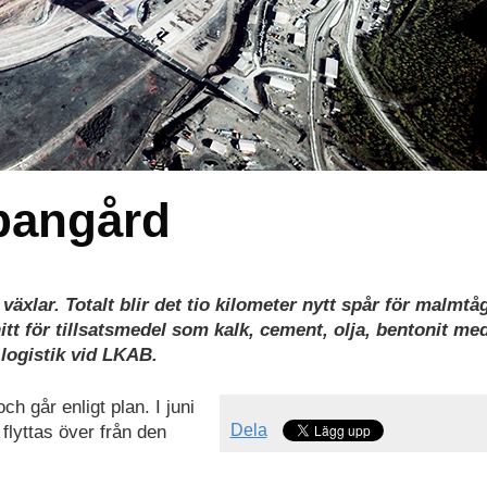
bangård
 växlar. Totalt blir det tio kilometer nytt spår för malmtå
t för tillsatsmedel som kalk, cement, olja, bentonit me
 logistik vid LKAB.
h går enligt plan. I juni
Dela
lyttas över från den