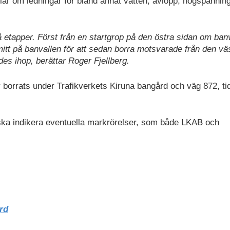
lar om ledningar för bland annat vatten, avlopp, högspänning
vå etapper. Först från en startgrop på den östra sidan om ban
itt på banvallen för att sedan borra motsvarade från den vä
des ihop, berättar Roger Fjellberg.
borrats under Trafikverkets Kiruna bangård och väg 872, ti
ka indikera eventuella markrörelser, som både LKAB och
rd