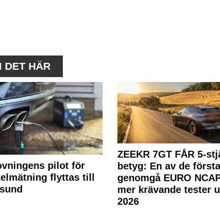
M DET HÄR
ZEEKR 7GT FÅR 5-stjä
ovningens pilot för
betyg: En av de första
elmätning flyttas till
genomgå EURO NCAP
rsund
mer krävande tester 
2026