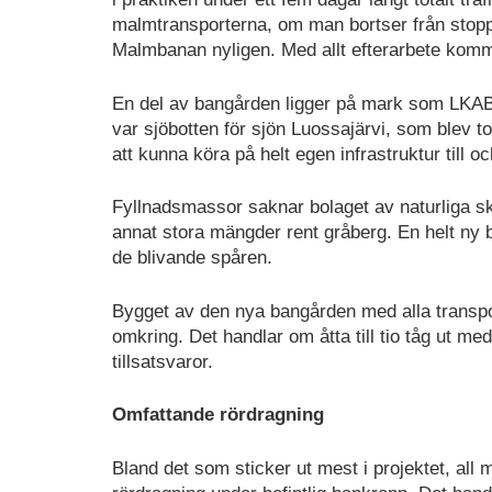
malmtransporterna, om man bortser från stoppe
Malmbanan nyligen. Med allt efterarbete komme
En del av bangården ligger på mark som LKAB f
var sjöbotten för sjön Luossajärvi, som blev t
att kunna köra på helt egen infrastruktur till o
Fyllnadsmassor saknar bolaget av naturliga skäl
annat stora mängder rent gråberg. En helt ny 
de blivande spåren.
Bygget av den nya bangården med alla transport
omkring. Det handlar om åtta till tio tåg ut 
tillsatsvaror.
Omfattande rördragning
Bland det som sticker ut mest i projektet, all m