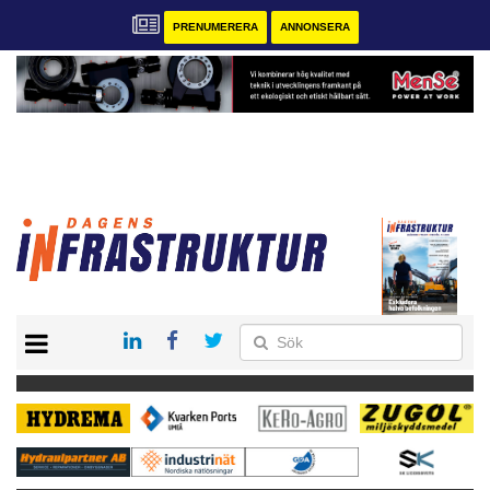
PRENUMERERA
ANNONSERA
START
KONTAKT
VÅRA ANDRA MAGASIN
PRENUMERERA
ANNONSERA