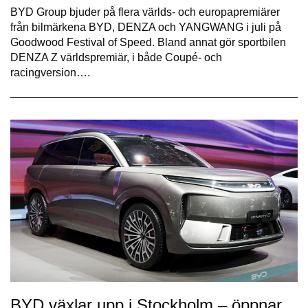
BYD Group bjuder på flera världs- och europapremiärer
från bilmärkena BYD, DENZA och YANGWANG i juli på
Goodwood Festival of Speed. Bland annat gör sportbilen
DENZA Z världspremiär, i både Coupé- och
racingversion….
BYD växlar upp i Stockholm – öppnar