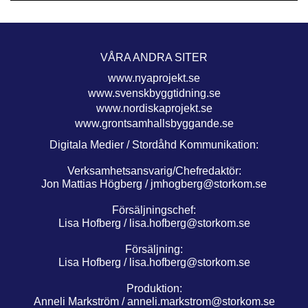
VÅRA ANDRA SITER
www.nyaprojekt.se
www.svenskbyggtidning.se
www.nordiskaprojekt.se
www.grontsamhallsbyggande.se
Digitala Medier / Stordåhd Kommunikation:
Verksamhetsansvarig/Chefredaktör:
Jon Mattias Högberg /
jmhogberg@storkom.se
Försäljningschef:
Lisa Hofberg /
lisa.hofberg@storkom.se
Försäljning:
Lisa Hofberg /
lisa.hofberg@storkom.se
Produktion:
Anneli Markström /
anneli.markstrom@storkom.se