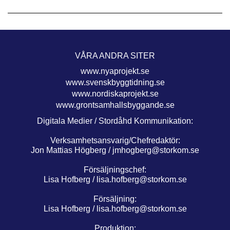
VÅRA ANDRA SITER
www.nyaprojekt.se
www.svenskbyggtidning.se
www.nordiskaprojekt.se
www.grontsamhallsbyggande.se
Digitala Medier / Stordåhd Kommunikation:
Verksamhetsansvarig/Chefredaktör:
Jon Mattias Högberg /
jmhogberg@storkom.se
Försäljningschef:
Lisa Hofberg /
lisa.hofberg@storkom.se
Försäljning:
Lisa Hofberg /
lisa.hofberg@storkom.se
Produktion: