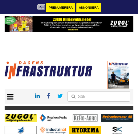
PRENUMERERA
ANNONSERA
START
KONTAKT
VÅRA ANDRA MAGASIN
PRENUMERERA
ANNONSERA