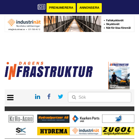
PRENUMERERA
ANNONSERA
START
KONTAKT
VÅRA ANDRA MAGASIN
PRENUMERERA
ANNONSERA