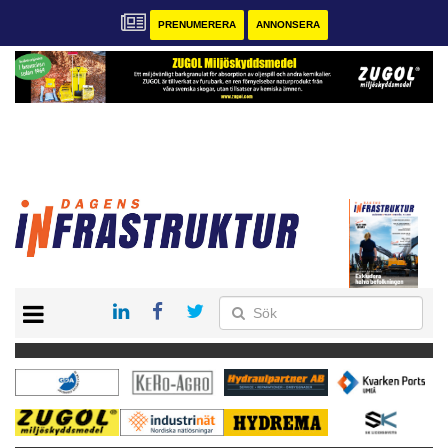
PRENUMERERA
ANNONSERA
START
KONTAKT
VÅRA ANDRA MAGASIN
PRENUMERERA
ANNONSERA