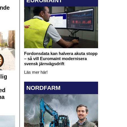
EUROMAINT
ande
Fordonsdata kan halvera akuta stopp
– så vill Euromaint modernisera
svensk järnvägsdrift
Läs mer här!
lig
NORDFARM
ed
na