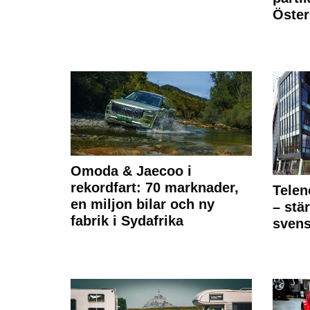
Öste
Omoda & Jaecoo i
rekordfart: 70 marknader,
Telen
en miljon bilar och ny
– stä
fabrik i Sydafrika
sven