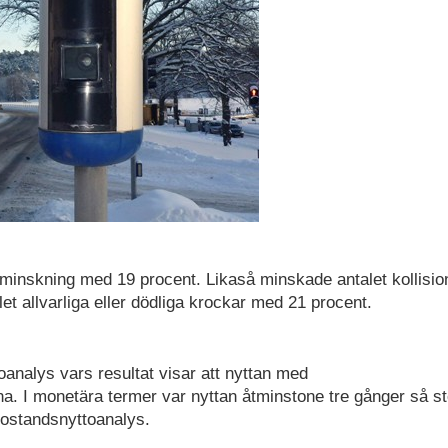
n minskning med 19 procent. Likaså minskade antalet kollisio
et allvarliga eller dödliga krockar med 21 procent.
nalys vars resultat visar att nyttan med
a. I monetära termer var nyttan åtminstone tre gånger så s
kostandsnyttoanalys.