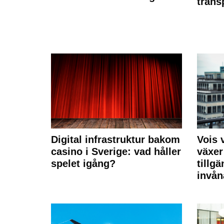
trans
Digital infrastruktur bakom
Vois
casino i Sverige: vad håller
växer
spelet igång?
tillgä
invån