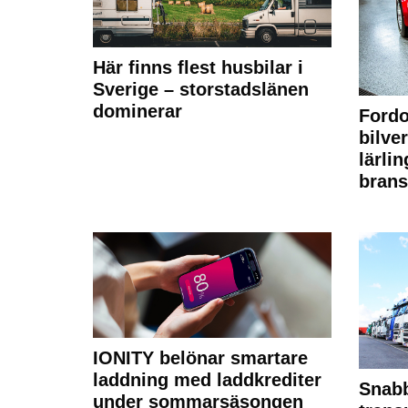
Här finns flest husbilar i
Sverige – storstadslänen
dominerar
Fordo
bilve
lärli
brans
IONITY belönar smartare
laddning med laddkrediter
Snabb
under sommarsäsongen