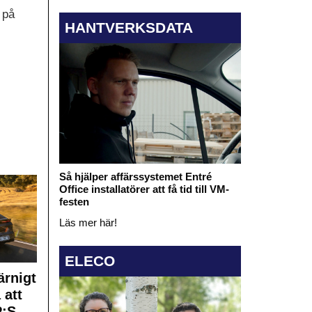
 på
HANTVERKSDATA
Så hjälper affärssystemet Entré
Office installatörer att få tid till VM-
festen
Läs mer här!
ELECO
rnigt
 att
:S