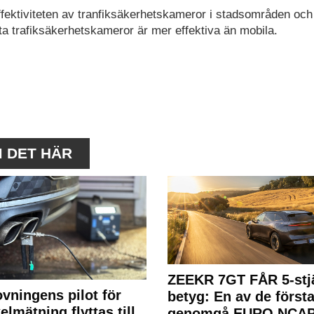
ffektiviteten av tranfiksäkerhetskameror i stadsområden och
ta trafiksäkerhetskameror är mer effektiva än mobila.
M DET HÄR
ZEEKR 7GT FÅR 5-stjä
ovningens pilot för
betyg: En av de första
elmätning flyttas till
genomgå EURO NCAP