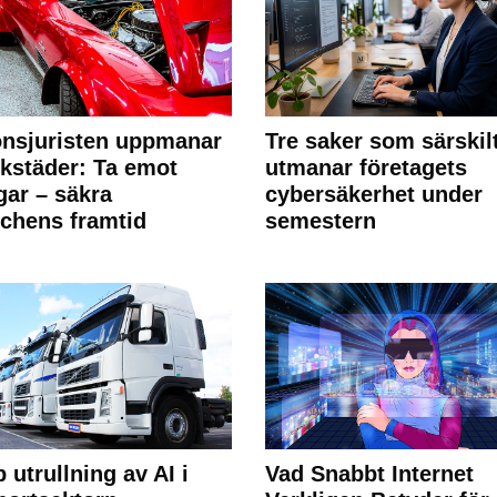
nsjuristen uppmanar
Tre saker som särskil
rkstäder: Ta emot
utmanar företagets
ngar – säkra
cybersäkerhet under
chens framtid
semestern
 utrullning av AI i
Vad Snabbt Internet