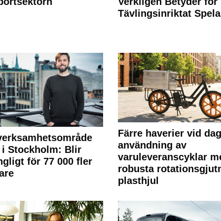
portsektorn
Verkligen Betyder för
Tävlingsinriktat Spel
Färre haverier vid dag
 verksamhetsområde
användning av
 i Stockholm: Blir
varuleveranscyklar m
ngligt för 77 000 fler
robusta rotationsgjut
are
plasthjul