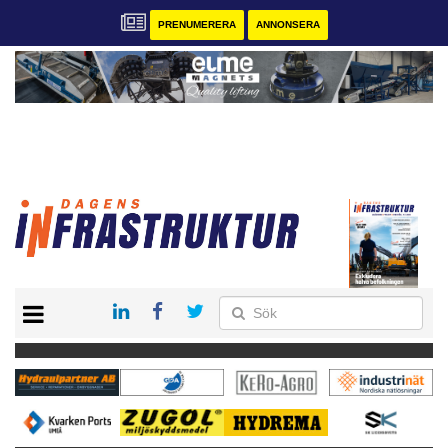
PRENUMERERA
ANNONSERA
START
KONTAKT
VÅRA ANDRA MAGASIN
PRENUMERERA
ANNONSERA