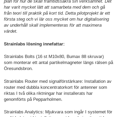
plan för hur de skall framtidssäkra sin verksamhet. Det
har varit mycket lätt att samarbeta med dem och gå
från teori till praktik på kort tid. Detta pilotprojekt är ett
första steg och vi lär oss mycket om hur digitalisering
av underhåll skall implementeras för att maximera
värdet.
Strainlabs lösning innefattar:
Strainlabs Bolts (16 st M10x80, Bumax 88 skruvar)
som monterar ett antal partikelmagneter längs rälsen på
Öresundsbron.
Strainlabs Router med signalförstärkare: Installation av
router med dubbla koncentratorkort för antenner som
riktas I två olika riktningar har installerats har
genomförts på Pepparholmen.
Strainlabs Analytics: Mjukvara som ingår I systemet för