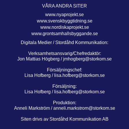
VÅRA ANDRA SITER
www.nyaprojekt.se
www.svenskbyggtidning.se
www.nordiskaprojekt.se
www.grontsamhallsbyggande.se
Digitala Medier / Stordåhd Kommunikation:
Verksamhetsansvarig/Chefredaktör:
Jon Mattias Högberg /
jmhogberg@storkom.se
Försäljningschef:
Lisa Hofberg /
lisa.hofberg@storkom.se
Försäljning:
Lisa Hofberg /
lisa.hofberg@storkom.se
Produktion:
Anneli Markström /
anneli.markstrom@storkom.se
Siten drivs av Stordåhd Kommunikation AB