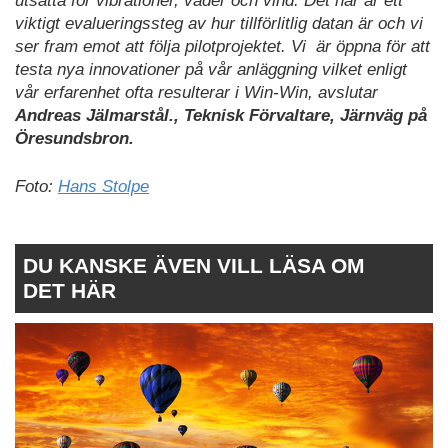
utsatta för vibrationer, väder och vind. Det här är ett
viktigt evalueringssteg av hur tillförlitlig datan är och vi
ser fram emot att följa pilotprojektet. Vi
är öppna för att
testa nya innovationer på vår anläggning vilket enligt
vår erfarenhet ofta resulterar i Win-Win, avslutar
Andreas Jälmarstål., Teknisk Förvaltare, Järnväg på
Öresundsbron.
Foto:
Hans Stolpe
DU KANSKE ÄVEN VILL LÄSA OM
DET HÄR