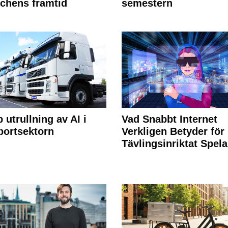
chens framtid
semestern
 utrullning av AI i
Vad Snabbt Internet
portsektorn
Verkligen Betyder för
Tävlingsinriktat Spel