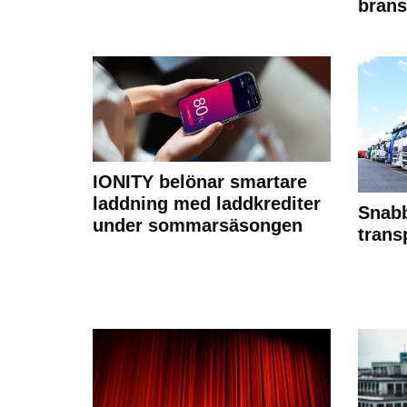
brans
IONITY belönar smartare
laddning med laddkrediter
Snabb
under sommarsäsongen
trans