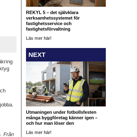
REKYL 5 – det självklara
verksamhetssystemet för
fastighetsservice och
fastighetsförvaltning
Läs mer här!
NEXT
äkring
ktyg
och
 jobba.
Utmaningen under fotbollsfesten
många byggföretag känner igen –
och hur man löser den
Läs mer här!
n. Från