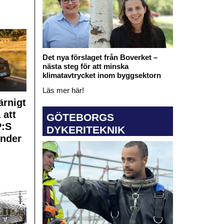
Det nya förslaget från Boverket –
nästa steg för att minska
klimatavtrycket inom byggsektorn
Läs mer här!
rnigt
 att
GÖTEBORGS
:S
DYKERITEKNIK
under