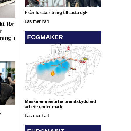
Från första ritning till sista dyk
Läs mer här!
kt för
r
FOGMAKER
ning i
Maskiner måste ha brandskydd vid
arbete under mark
t
Läs mer här!