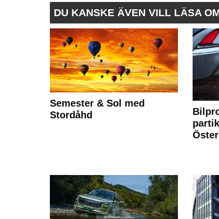
DU KANSKE ÄVEN VILL LÄSA O
Semester & Sol med
Bilpr
Stordåhd
partik
Öste