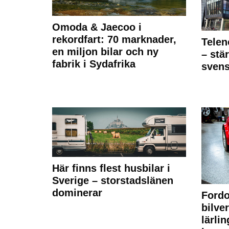
Omoda & Jaecoo i
rekordfart: 70 marknader,
Telen
en miljon bilar och ny
– stä
fabrik i Sydafrika
sven
Här finns flest husbilar i
Sverige – storstadslänen
dominerar
Fordo
bilve
lärli