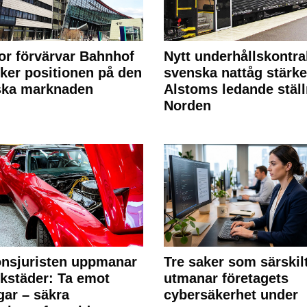
or förvärvar Bahnhof
Nytt underhållskontra
rker positionen på den
svenska nattåg stärke
ska marknaden
Alstoms ledande ställ
Norden
nsjuristen uppmanar
Tre saker som särskil
rkstäder: Ta emot
utmanar företagets
ngar – säkra
cybersäkerhet under