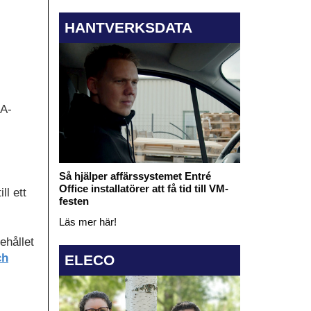
HANTVERKSDATA
MA-
Så hjälper affärssystemet Entré
Office installatörer att få tid till VM-
ll ett
festen
Läs mer här!
ehållet
ch
ELECO