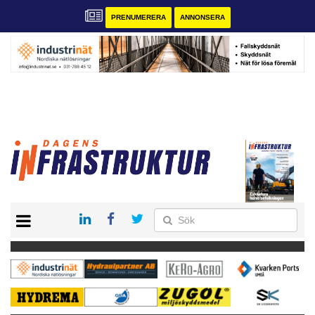
PRENUMERERA
ANNONSERA
START
KONTAKT
VÅRA ANDRA MAGASIN
PRENUMERERA
ANNONSERA