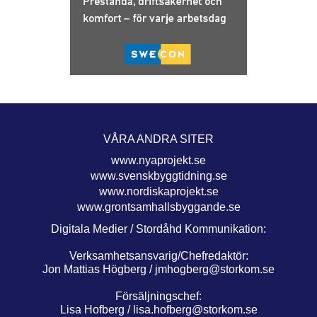
VÅRA ANDRA SITER
www.nyaprojekt.se
www.svenskbyggtidning.se
www.nordiskaprojekt.se
www.grontsamhallsbyggande.se
Digitala Medier / Stordåhd Kommunikation:
Verksamhetsansvarig/Chefredaktör:
Jon Mattias Högberg /
jmhogberg@storkom.se
Försäljningschef:
Lisa Hofberg /
lisa.hofberg@storkom.se