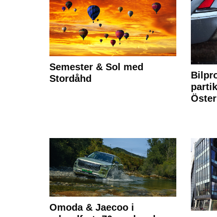
Semester & Sol med
Bilpr
Stordåhd
partik
Öste
Omoda & Jaecoo i