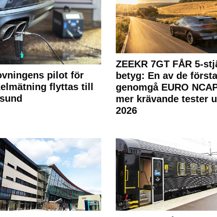
ZEEKR 7GT FÅR 5-stjä
ovningens pilot för
betyg: En av de första
elmätning flyttas till
genomgå EURO NCAP
rsund
mer krävande tester 
2026