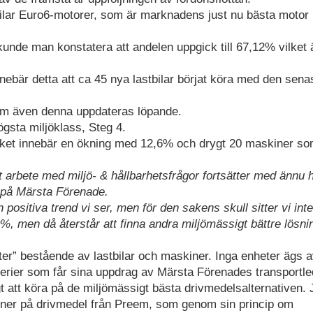
tbilar Euro6-motorer, som är marknadens just nu bästa motor 
nde man konstatera att andelen uppgick till 67,12% vilket 
 innebär detta att ca 45 nya lastbilar börjat köra med den sena
m även denna uppdateras löpande.
gsta miljöklass, Steg 4.
ilket innebär en ökning med 12,6% och drygt 20 maskiner s
rt arbete med miljö- & hållbarhetsfrågor fortsätter med ännu 
f på Märsta Förenade.
h positiva trend vi ser, men för den sakens skull sitter vi int
0%, men då återstår att finna andra miljömässigt bättre lösni
er” bestående av lastbilar och maskiner. Inga enheter ägs 
erier som får sina uppdrag av Märsta Förenades transportle
 att köra på de miljömässigt bästa drivmedelsalternativen. 
kiner på drivmedel från Preem, som genom sin princip om