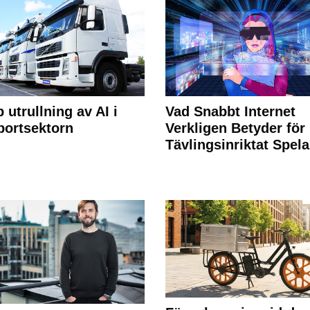
 utrullning av AI i
Vad Snabbt Internet
portsektorn
Verkligen Betyder för
Tävlingsinriktat Spel