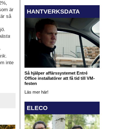
42%,
 som är
HANTVERKSDATA
 är så
jö.
bästa
e
rik.
om inte
Så hjälper affärssystemet Entré
Office installatörer att få tid till VM-
festen
Läs mer här!
ELECO