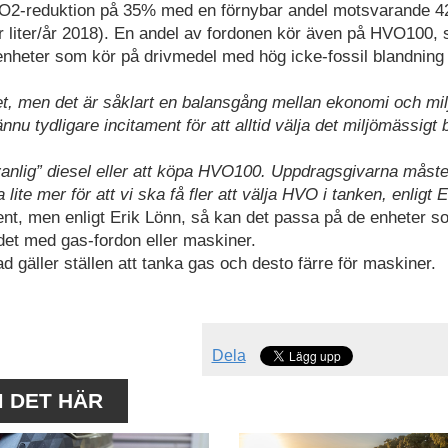
O2-reduktion på 35% med en förnybar andel motsvarande 
r liter/år 2018). En andel av fordonen kör även på HVO100,
av enheter som kör på drivmedel med hög icke-fossil blandning
let, men det är såklart en balansgång mellan ekonomi och mil
nnu tydligare incitament för att alltid välja det miljömässigt 
”vanlig” diesel eller att köpa HVO100. Uppdragsgivarna måst
lite mer för att vi ska få fler att välja HVO i tanken, enligt E
nt, men enligt Erik Lönn, så kan det passa på de enheter s
udet med gas-fordon eller maskiner.
 gäller ställen att tanka gas och desto färre för maskiner.
Dela
M DET HÄR