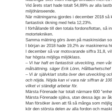
Vid årets start hade totalt 54,89% av alla las
miljöhänseende.
När mätningarna gjordes i december 2018 så ku
fantastisk ökning med hela 12,23%.
I förhållande till den totala fordonsflottan, så
motortekniken.
Samma mätning görs även på maskinsidan so
I början av 2018 hade 19,2% av maskinerna hö
I december så var motsvarande siffra 31,8, v
har högsta möjliga miljöklass.
– Vi har haft en fantastisk utveckling, men vå
målsättning. säger Erik Lönn, Hållbarhetsche
– Vi är självklart stolta över den utveckling oc
och nöjda. Nöjda kan vi vara när siffran är 10
vilket vi ständigt arbetar för.
Märsta Förenade har totalt närmare 600 ”enhet
Märsta Förenade själva, utan dessa ägs av åk
Man försöker även att få så många som möjligt
kör den största delen av alla fordon och mas