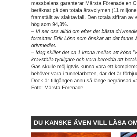
massbalans garanterar Märsta Förenade en C
beräknat på den totala årsvolymen (11 miljone
framställt av slaktavfall. Den totala siffran 
hög som 94,3%.
– Vi ser oss alltid om efter det bästa drivmed
fortsätter Erik Lönn som önskar att det fanns ä
drivmedlet.
– Idag skiljer det ca 1 krona mellan att köpa 
kravställa tydligare och vara beredda att betala 
Gas skulle möjligtvis kunna vara ett kompleme
behöver vara i tunnelarbeten, där det är förbj
Dock är tillgången ännu så länge begränsad vad
Foto: Märsta Förenade
DU KANSKE ÄVEN VILL LÄSA O