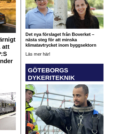
Det nya förslaget från Boverket –
rnigt
nästa steg för att minska
klimatavtrycket inom byggsektorn
 att
:S
Läs mer här!
under
GÖTEBORGS
DYKERITEKNIK