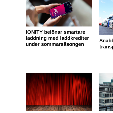
IONITY belönar smartare
laddning med laddkrediter
Snabb
under sommarsäsongen
trans