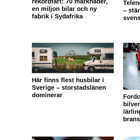
rekordfart: 70 marknader,
Telen
en miljon bilar och ny
– stä
fabrik i Sydafrika
sven
Här finns flest husbilar i
Sverige – storstadslänen
dominerar
Fordo
bilve
lärli
brans