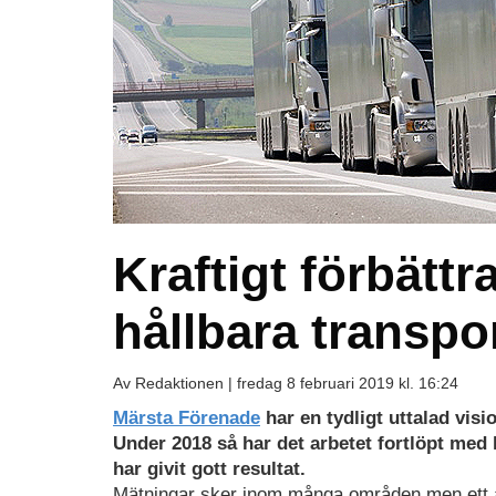
Kraftigt förbättr
hållbara transpo
Av Redaktionen |
fredag 8 februari 2019 kl. 16:24
Märsta Förenade
har en tydligt uttalad visi
Under 2018 så har det arbetet fortlöpt med
har givit gott resultat.
Mätningar sker inom många områden men ett av