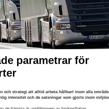
ade parametrar för
rter
on och strategi att alltid arbeta hållbart inom alla område
 hög intensitet och de satsningar som gjorts inom miljö
 de främsta är uppföljningen av fordonsflottan.