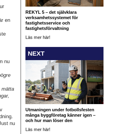
ur
REKYL 5 – det självklara
verksamhetssystemet för
är en
fastighetsservice och
fastighetsförvaltning
ste
Läs mer här!
NEXT
om nu
högre
e mätta
ngar,
av
Utmaningen under fotbollsfesten
många byggföretag känner igen –
dning.
och hur man löser den
Just nu
Läs mer här!