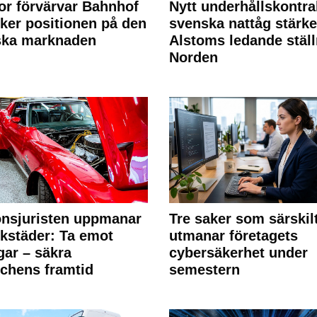
or förvärvar Bahnhof
Nytt underhållskontra
rker positionen på den
svenska nattåg stärke
ska marknaden
Alstoms ledande ställ
Norden
nsjuristen uppmanar
Tre saker som särskil
rkstäder: Ta emot
utmanar företagets
ngar – säkra
cybersäkerhet under
chens framtid
semestern