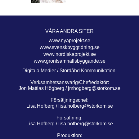
VÅRA ANDRA SITER
www.nyaprojekt.se
www.svenskbyggtidning.se
www.nordiskaprojekt.se
www.grontsamhallsbyggande.se
Digitala Medier / Stordåhd Kommunikation:
Verksamhetsansvarig/Chefredaktör:
Jon Mattias Högberg /
jmhogberg@storkom.se
Försäljningschef:
Lisa Hofberg /
lisa.hofberg@storkom.se
Försäljning:
Lisa Hofberg /
lisa.hofberg@storkom.se
Produktion: