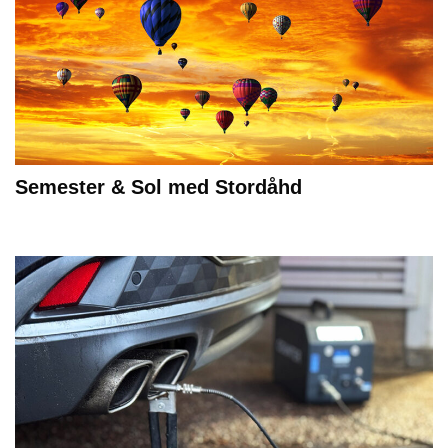
Semester & Sol med Stordåhd