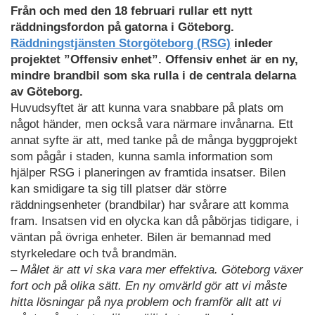
Från och med den 18 februari rullar ett nytt
räddningsfordon på gatorna i Göteborg.
Räddningstjänsten Storgöteborg (RSG)
inleder
projektet ”Offensiv enhet”. Offensiv enhet är en ny,
mindre brandbil som ska rulla i de centrala delarna
av Göteborg.
Huvudsyftet är att kunna vara snabbare på plats om
något händer, men också vara närmare invånarna. Ett
annat syfte är att, med tanke på de många byggprojekt
som pågår i staden, kunna samla information som
hjälper RSG i planeringen av framtida insatser. Bilen
kan smidigare ta sig till platser där större
räddningsenheter (brandbilar) har svårare att komma
fram. Insatsen vid en olycka kan då påbörjas tidigare, i
väntan på övriga enheter. Bilen är bemannad med
styrkeledare och två brandmän.
–
Målet är att vi ska vara mer effektiva. Göteborg växer
fort och på olika sätt. En ny omvärld gör att vi måste
hitta lösningar på nya problem och framför allt att vi