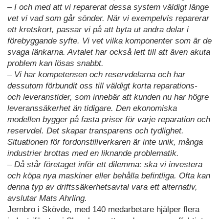
– I och med att vi reparerat dessa system väldigt länge
vet vi vad som går sönder. När vi exempelvis reparerar
ett kretskort, passar vi på att byta ut andra delar i
förebyggande syfte. Vi vet vilka komponenter som är de
svaga länkarna. Avtalet har också lett till att även akuta
problem kan lösas snabbt.
– Vi har kompetensen och reservdelarna och har
dessutom förbundit oss till väldigt korta reparations-
och leveranstider, som innebär att kunden nu har högre
leveranssäkerhet än tidigare. Den ekonomiska
modellen bygger på fasta priser för varje reparation och
reservdel. Det skapar transparens och tydlighet.
Situationen för fordonstillverkaren är inte unik, många
industrier brottas med en liknande problematik.
– Då står företaget inför ett dilemma: ska vi investera
och köpa nya maskiner eller behålla befintliga. Ofta kan
denna typ av driftssäkerhetsavtal vara ett alternativ,
avslutar Mats Ahrling.
Jernbro i Skövde, med 140 medarbetare hjälper flera