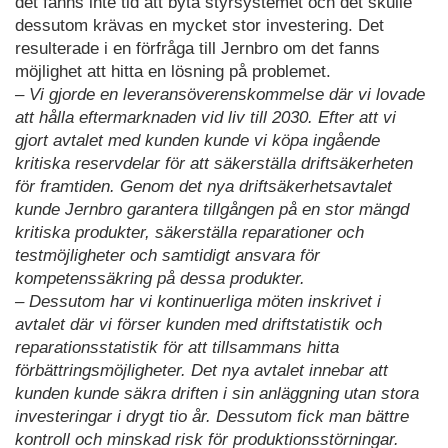
det fanns inte tid att byta styrsystemet och det skulle
dessutom krävas en mycket stor investering. Det
resulterade i en förfråga till Jernbro om det fanns
möjlighet att hitta en lösning på problemet.
– Vi gjorde en leveransöverenskommelse där vi lovade
att hålla eftermarknaden vid liv till 2030. Efter att vi
gjort avtalet med kunden kunde vi köpa ingående
kritiska reservdelar för att säkerställa driftsäkerheten
för framtiden. Genom det nya driftsäkerhetsavtalet
kunde Jernbro garantera tillgången på en stor mängd
kritiska produkter, säkerställa reparationer och
testmöjligheter och samtidigt ansvara för
kompetenssäkring på dessa produkter.
– Dessutom har vi kontinuerliga möten inskrivet i
avtalet där vi förser kunden med driftstatistik och
reparationsstatistik för att tillsammans hitta
förbättringsmöjligheter. Det nya avtalet innebar att
kunden kunde säkra driften i sin anläggning utan stora
investeringar i drygt tio år. Dessutom fick man bättre
kontroll och minskad risk för produktionsstörningar.