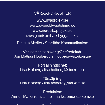
VÅRA ANDRA SITER
www.nyaprojekt.se
www.svenskbyggtidning.se
www.nordiskaprojekt.se
www.grontsamhallsbyggande.se
Digitala Medier / Stordåhd Kommunikation:
Verksamhetsansvarig/Chefredaktör:
Jon Mattias Högberg /
jmhogberg@storkom.se
Försäljningschef:
Lisa Hofberg /
lisa.hofberg@storkom.se
Försäljning:
Lisa Hofberg /
lisa.hofberg@storkom.se
Produktion:
Anneli Markström /
anneli.markstrom@storkom.se