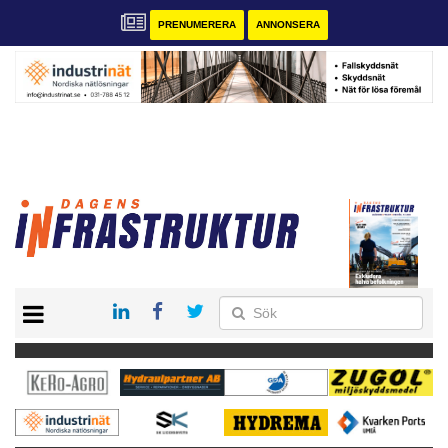
PRENUMERERA
ANNONSERA
START
KONTAKT
VÅRA ANDRA MAGASIN
PRENUMERERA
ANNONSERA