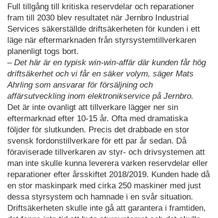
Full tillgång till kritiska reservdelar och reparationer
fram till 2030 blev resultatet när Jernbro Industrial
Services säkerställde driftsäkerheten för kunden i ett
läge när eftermarknaden från styrsystemtillverkaren
planenligt togs bort.
– Det här är en typisk win-win-affär där kunden får hög
driftsäkerhet och vi får en säker volym, säger Mats
Ahrling som ansvarar för försäljning och
affärsutveckling inom elektronikservice på Jernbro.
Det är inte ovanligt att tillverkare lägger ner sin
eftermarknad efter 10-15 år. Ofta med dramatiska
följder för slutkunden. Precis det drabbade en stor
svensk fordonstillverkare för ett par år sedan. Då
föraviserade tillverkaren av styr- och drivsystemen att
man inte skulle kunna leverera varken reservdelar eller
reparationer efter årsskiftet 2018/2019. Kunden hade då
en stor maskinpark med cirka 250 maskiner med just
dessa styrsystem och hamnade i en svår situation.
Driftsäkerheten skulle inte gå att garantera i framtiden,