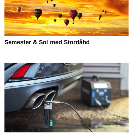
Semester & Sol med Stordåhd