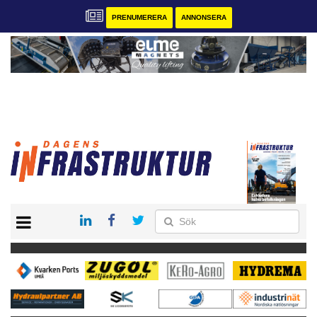
PRENUMERERA
ANNONSERA
START
KONTAKT
VÅRA ANDRA MAGASIN
PRENUMERERA
ANNONSERA