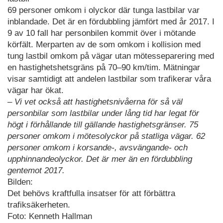
69 personer omkom i olyckor där tunga lastbilar var
inblandade. Det är en fördubbling jämfört med år 2017. I
9 av 10 fall har personbilen kommit över i mötande
körfält. Merparten av de som omkom i kollision med
tung lastbil omkom på vägar utan mötesseparering med
en hastighetshetsgräns på 70–90 km/tim. Mätningar
visar samtidigt att andelen lastbilar som trafikerar våra
vägar har ökat.
– Vi vet också att hastighetsnivåerna för så väl
personbilar som lastbilar under lång tid har legat för
högt i förhållande till gällande hastighetsgränser. 75
personer omkom i mötesolyckor på statliga vägar. 62
personer omkom i korsande-, avsvängande- och
upphinnandeolyckor. Det är mer än en fördubbling
gentemot 2017.
Bilden:
Det behövs kraftfulla insatser för att förbättra
trafiksäkerheten.
Foto: Kenneth Hallman