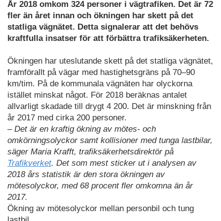
År 2018 omkom 324 personer i vägtrafiken. Det är 72
fler än året innan och ökningen har skett på det
statliga vägnätet. Detta signalerar att det behövs
kraftfulla insatser för att förbättra trafiksäkerheten.
Ökningen har uteslutande skett på det statliga vägnätet,
framförallt på vägar med hastighetsgräns på 70–90
km/tim. På de kommunala vägnäten har olyckorna
istället minskat något. För 2018 beräknas antalet
allvarligt skadade till drygt 4 200. Det är minskning från
år 2017 med cirka 200 personer.
– Det är en kraftig ökning av mötes- och
omkörningsolyckor samt kollisioner med tunga lastbilar,
säger Maria Krafft, trafiksäkerhetsdirektör på
Trafikverket
. Det som mest sticker ut i analysen av
2018 års statistik är den stora ökningen av
mötesolyckor, med 68 procent fler omkomna än år
2017.
Ökning av mötesolyckor mellan personbil och tung
lastbil