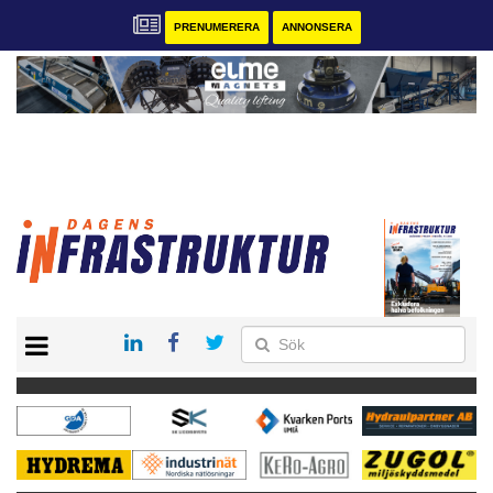
PRENUMERERA
ANNONSERA
START
KONTAKT
VÅRA ANDRA MAGASIN
PRENUMERERA
ANNONSERA