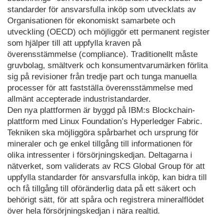
standarder för ansvarsfulla inköp som utvecklats av
Organisationen för ekonomiskt samarbete och
utveckling (OECD) och möjliggör ett permanent register
som hjälper till att uppfylla kraven på
överensstämmelse (compliance). Traditionellt måste
gruvbolag, smältverk och konsumentvarumärken förlita
sig på revisioner från tredje part och tunga manuella
processer för att fastställa överensstämmelse med
allmänt accepterade industristandarder.
Den nya plattformen är byggd på IBM:s Blockchain-
plattform med Linux Foundation’s Hyperledger Fabric.
Tekniken ska möjliggöra spårbarhet och ursprung för
mineraler och ge enkel tillgång till informationen för
olika intressenter i försörjningskedjan. Deltagarna i
nätverket, som validerats av RCS Global Group för att
uppfylla standarder för ansvarsfulla inköp, kan bidra till
och få tillgång till oföränderlig data på ett säkert och
behörigt sätt, för att spåra och registrera mineralflödet
över hela försörjningskedjan i nära realtid.