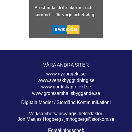
VÅRA ANDRA SITER
www.nyaprojekt.se
www.svenskbyggtidning.se
www.nordiskaprojekt.se
www.grontsamhallsbyggande.se
Digitala Medier / Stordåhd Kommunikation:
Verksamhetsansvarig/Chefredaktör:
Jon Mattias Högberg /
jmhogberg@storkom.se
Försäljningschef: