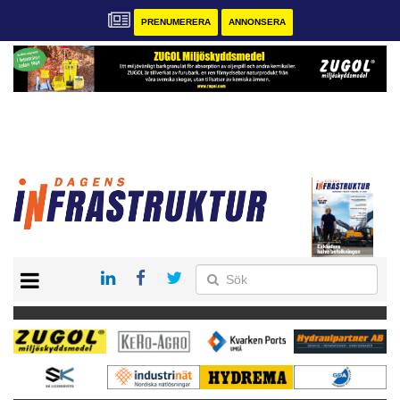
PRENUMERERA
ANNONSERA
START
KONTAKT
VÅRA ANDRA MAGASIN
PRENUMERERA
ANNONSERA