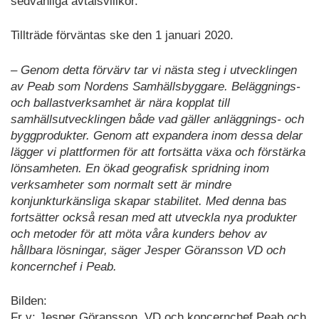
sedvanliga avtalsvillkor.
Tillträde förväntas ske den 1 januari 2020.
– Genom detta förvärv tar vi nästa steg i utvecklingen
av Peab som Nordens Samhällsbyggare. Beläggnings-
och ballastverksamhet är nära kopplat till
samhällsutvecklingen både vad gäller anläggnings- och
byggprodukter. Genom att expandera inom dessa delar
lägger vi plattformen för att fortsätta växa och förstärka
lönsamheten. En ökad geografisk spridning inom
verksamheter som normalt sett är mindre
konjunkturkänsliga skapar stabilitet. Med denna bas
fortsätter också resan med att utveckla nya produkter
och metoder för att möta våra kunders behov av
hållbara lösningar, säger Jesper Göransson VD och
koncernchef i Peab.
Bilden:
Fr v: Jesper Göransson, VD och koncernchef Peab och