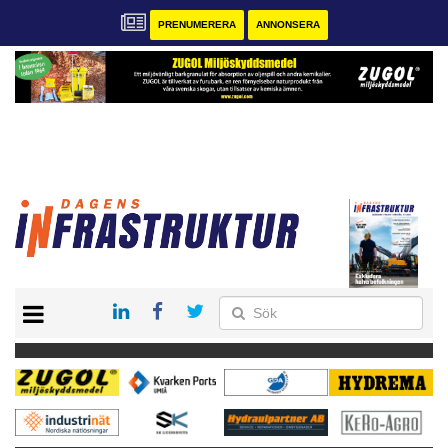
PRENUMERERA
ANNONSERA
START
KONTAKT
VÅRA ANDRA MAGASIN
PRENUMERERA
ANNONSERA