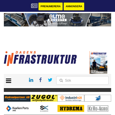
PRENUMERERA
ANNONSERA
START
KONTAKT
VÅRA ANDRA MAGASIN
PRENUMERERA
ANNONSERA