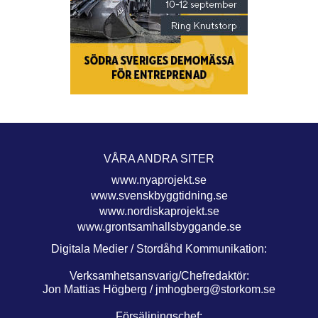
VÅRA ANDRA SITER
www.nyaprojekt.se
www.svenskbyggtidning.se
www.nordiskaprojekt.se
www.grontsamhallsbyggande.se
Digitala Medier / Stordåhd Kommunikation:
Verksamhetsansvarig/Chefredaktör:
Jon Mattias Högberg /
jmhogberg@storkom.se
Försäljningschef: