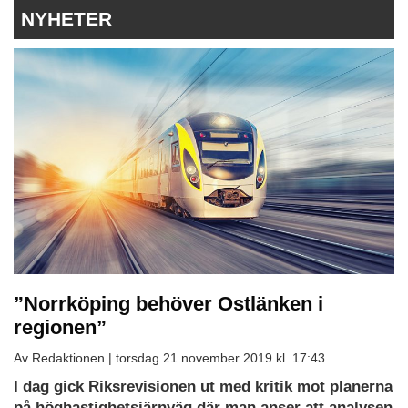
NYHETER
”Norrköping behöver Ostlänken i
regionen”
Av Redaktionen |
torsdag 21 november 2019 kl. 17:43
I dag gick Riksrevisionen ut med kritik mot planerna
på höghastighetsjärnväg där man anser att analysen