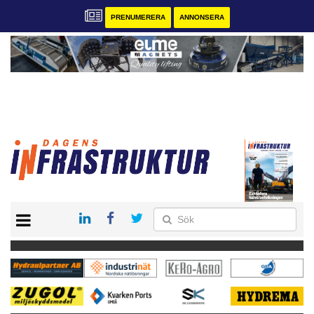
PRENUMERERA
ANNONSERA
START
KONTAKT
VÅRA ANDRA MAGASIN
PRENUMERERA
ANNONSERA