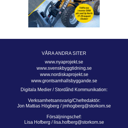
VÅRA ANDRA SITER
www.nyaprojekt.se
www.svenskbyggtidning.se
www.nordiskaprojekt.se
www.grontsamhallsbyggande.se
Digitala Medier / Stordåhd Kommunikation:
Verksamhetsansvarig/Chefredaktör:
Jon Mattias Högberg /
jmhogberg@storkom.se
Försäljningschef:
Lisa Hofberg /
lisa.hofberg@storkom.se