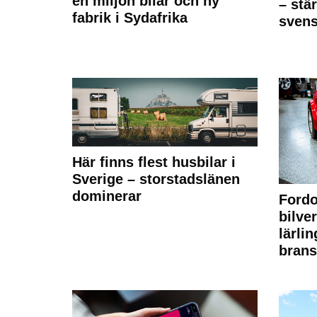
en miljon bilar och ny
– stä
fabrik i Sydafrika
sven
Här finns flest husbilar i
Sverige – storstadslänen
dominerar
Fordo
bilve
lärli
brans