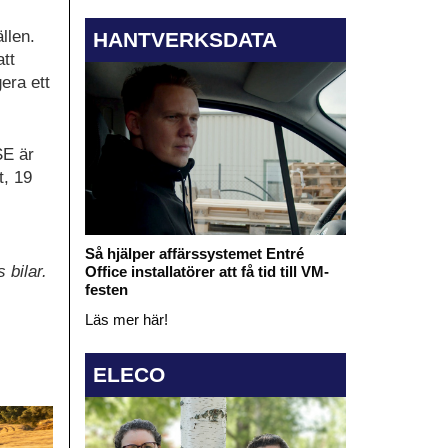
llen.
HANTVERKSDATA
tt
era ett
SE är
t, 19
Så hjälper affärssystemet Entré
 bilar.
Office installatörer att få tid till VM-
festen
Läs mer här!
ELECO