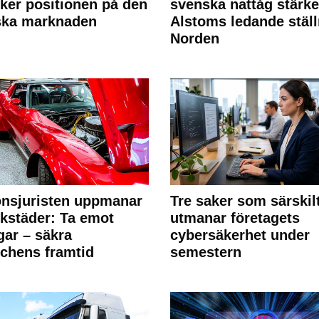
rker positionen på den
svenska nattåg stärke
ska marknaden
Alstoms ledande ställ
Norden
nsjuristen uppmanar
Tre saker som särskil
rkstäder: Ta emot
utmanar företagets
ngar – säkra
cybersäkerhet under
chens framtid
semestern