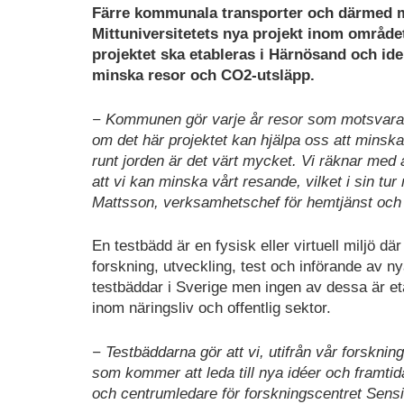
Färre kommunala transporter och därmed m
Mittuniversitetets nya projekt inom områd
projektet ska etableras i Härnösand och id
minska resor och CO2-utsläpp.
− Kommunen gör varje år resor som motsvarar 
om det här projektet kan hjälpa oss att minsk
runt jorden är det värt mycket. Vi räknar med 
att vi kan minska vårt resande, vilket i sin t
Mattsson, verksamhetschef för hemtjänst och
En testbädd är en fysisk eller virtuell miljö 
forskning, utveckling, test och införande av ny
testbäddar i Sverige men ingen av dessa är et
inom näringsliv och offentlig sektor.
− Testbäddarna gör att vi, utifrån vår forskn
som kommer att leda till nya idéer och framtid
och centrumledare för forskningscentret Sen