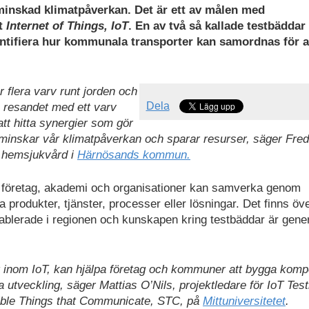
inskad klimatpåverkan. Det är ett av målen med
et
Internet of Things, IoT
. En av två så kallade testbädda
entifiera hur kommunala transporter kan samordnas för a
flera varv runt jorden och
Dela
a resandet med ett varv
att hitta synergier som gör
ur minskar vår klimatpåverkan och sparar resurser, säger Fred
 hemsjukvård i
Härnösands kommun.
där företag, akademi och organisationer kan samverka genom
a produkter, tjänster, processer eller lösningar. Det finns öv
ablerade i regionen och kunskapen kring testbäddar är genere
ing inom IoT, kan hjälpa företag och kommuner att bygga kom
a utveckling, säger Mattias O’Nils, projektledare för IoT Tes
sible Things that Communicate, STC, på
Mittuniversitetet
.