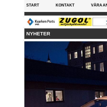
START
KONTAKT
VÅRA A
NYHETER