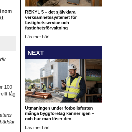
r inom
REKYL 5 – det självklara
verksamhetssystemet för
tt
fastighetsservice och
fastighetsförvaltning
Läs mer här!
NEXT
rik
er 100
llt låg
Utmaningen under fotbollsfesten
många byggföretag känner igen –
petens
och hur man löser den
tbäddar
Läs mer här!