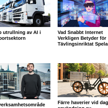
 utrullning av AI i
Vad Snabbt Internet
portsektorn
Verkligen Betyder för
Tävlingsinriktat Spel
Färre haverier vid dag
 verksamhetsområde