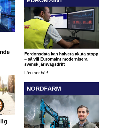
EUROMAINT
ande
Fordonsdata kan halvera akuta stopp
– så vill Euromaint modernisera
svensk järnvägsdrift
Läs mer här!
NORDFARM
lig