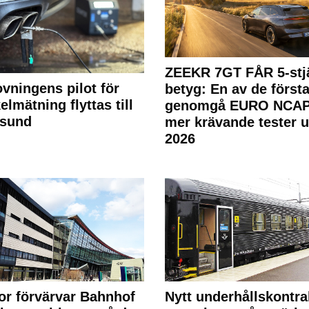
ZEEKR 7GT FÅR 5-stjä
ovningens pilot för
betyg: En av de första
elmätning flyttas till
genomgå EURO NCAP
rsund
mer krävande tester 
2026
or förvärvar Bahnhof
Nytt underhållskontra