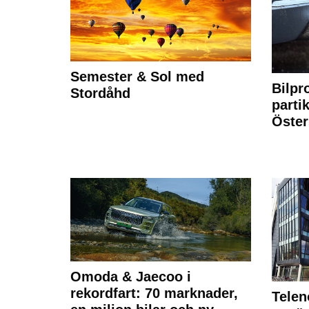
Semester & Sol med
Bilpr
Stordåhd
partik
Öste
Omoda & Jaecoo i
rekordfart: 70 marknader,
Telen