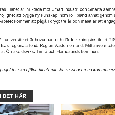
ras i länet är inriktade mot Smart industri och Smarta samhä
jlighet att bygga ny kunskap inom IoT bland annat genom a
rbetet kommer att pågå i drygt tre år och målet är att engag
ttuniversitetet är huvudpart och där forskningsinstitutet RI
EUs regionala fond, Region Västernorrland, Mittuniversitete
ls, Örnsköldsviks, Timrå och Härnösands kommun.
rojektet ska hjälpa till att minska resandet med kommunens
M DET HÄR