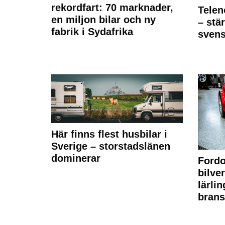
rekordfart: 70 marknader,
Telen
en miljon bilar och ny
– stä
fabrik i Sydafrika
sven
Här finns flest husbilar i
Sverige – storstadslänen
dominerar
Fordo
bilve
lärli
brans