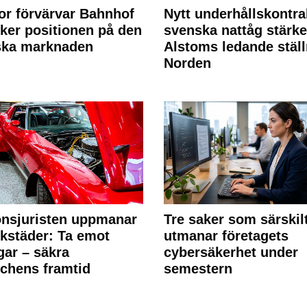
or förvärvar Bahnhof
Nytt underhållskontra
rker positionen på den
svenska nattåg stärke
ska marknaden
Alstoms ledande ställ
Norden
nsjuristen uppmanar
Tre saker som särskil
rkstäder: Ta emot
utmanar företagets
ngar – säkra
cybersäkerhet under
chens framtid
semestern