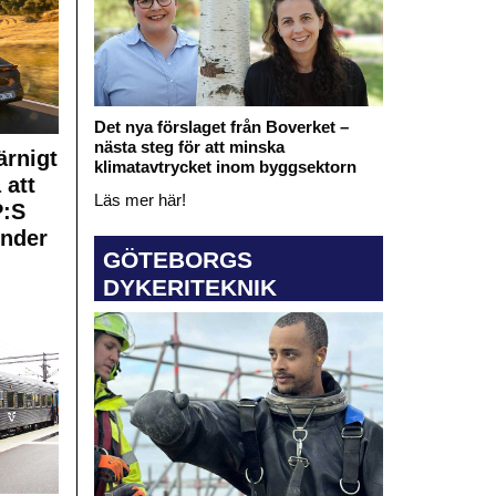
Det nya förslaget från Boverket –
nästa steg för att minska
rnigt
klimatavtrycket inom byggsektorn
 att
Läs mer här!
:S
under
GÖTEBORGS
DYKERITEKNIK