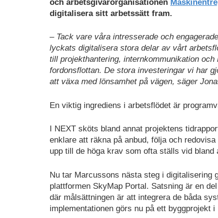
och arbetsgivarorganisationen
Maskinentre
digitalisera sitt arbetssätt fram.
– Tack vare våra intresserade och engagerade
lyckats digitalisera stora delar av vårt arbets
till projekthantering, internkommunikation och
fordonsflottan. De stora investeringar vi har gjo
att växa med lönsamhet på vägen, säger Jon
En viktig ingrediens i arbetsflödet är program
I NEXT sköts bland annat projektens tidrapport
enklare att räkna på anbud, följa och redovisa e
upp till de höga krav som ofta ställs vid bland
Nu tar Marcussons nästa steg i digitalisering
plattformen SkyMap Portal. Satsning är en del
där målsättningen är att integrera de båda s
implementationen görs nu på ett byggprojekt i 