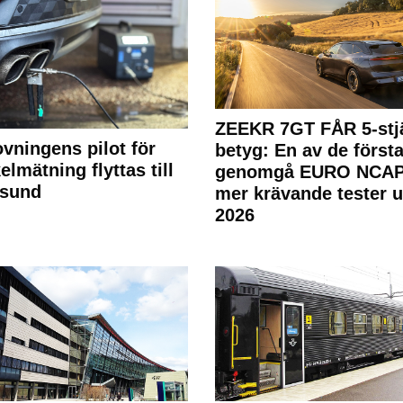
ZEEKR 7GT FÅR 5-stjä
ovningens pilot för
betyg: En av de första
elmätning flyttas till
genomgå EURO NCAP
rsund
mer krävande tester 
2026