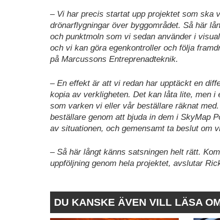
– Vi har precis startat upp projektet som ska v
drönarflygningar över byggområdet. Så här långt
och punktmoln som vi sedan använder i visuali
och vi kan göra egenkontroller och följa framd
på Marcussons Entreprenadteknik.
– En effekt är att vi redan har upptäckt en diff
kopia av verkligheten. Det kan låta lite, men i
som varken vi eller vår beställare räknat med.
beställare genom att bjuda in dem i SkyMap Por
av situationen, och gemensamt ta beslut om vil
– Så här långt känns satsningen helt rätt. Ko
uppföljning genom hela projektet, avslutar Ri
DU KANSKE ÄVEN VILL LÄSA O