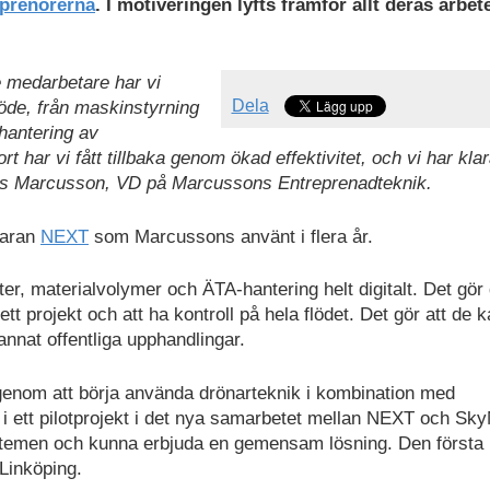
prenörerna
. I motiveringen lyfts framför allt deras arbete
 medarbetare har vi
Dela
flöde, från maskinstyrning
 hantering av
rt har vi fått tillbaka genom ökad effektivitet, och vi har kla
as Marcusson, VD på Marcussons Entreprenadteknik.
varan
NEXT
som Marcussons använt i flera år.
er, materialvolymer och ÄTA-hantering helt digitalt. Det gör 
tt projekt och att ha kontroll på hela flödet. Det gör att de 
 annat offentliga upphandlingar.
 genom att börja använda drönarteknik i kombination med
 i ett pilotprojekt i det nya samarbetet mellan NEXT och Sk
ystemen och kunna erbjuda en gemensam lösning. Den första
Linköping.