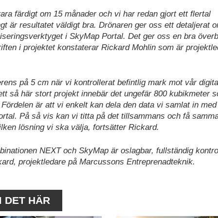
ara färdigt om 15 månader och vi har redan gjort ett flertal
 är resultatet väldigt bra. Drönaren ger oss ett detaljerat o
seringsverktyget i SkyMap Portal. Det ger oss en bra överb
riften i projektet konstaterar Rickard Mohlin som är projektl
erens på 5 cm när vi kontrollerat befintlig mark mot vår digita
 ett så här stort projekt innebär det ungefär 800 kubikmeter 
 Fördelen är att vi enkelt kan dela den data vi samlat in med
tal. På så vis kan vi titta på det tillsammans och få samma
ken lösning vi ska välja, fortsätter Rickard.
mbinationen NEXT och SkyMap är oslagbar, fullständig kontro
ckard, projektledare på Marcussons Entreprenadteknik.
M DET HÄR