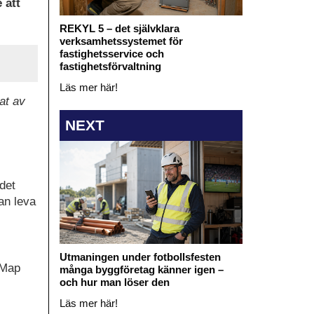
 att
REKYL 5 – det självklara
verksamhetssystemet för
fastighetsservice och
fastighetsförvaltning
Läs mer här!
rat av
NEXT
det
kan leva
Utmaningen under fotbollsfesten
yMap
många byggföretag känner igen –
och hur man löser den
Läs mer här!