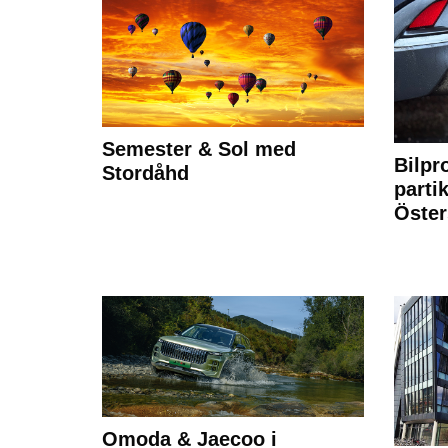
Semester & Sol med
Bilpr
Stordåhd
partik
Öste
Omoda & Jaecoo i