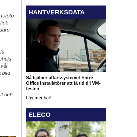
HANTVERKSDATA
rtofoto
lick
edare
la
schakt
 vår
 bild
Så hjälper affärssystemet Entré
Office installatörer att få tid till VM-
festen
ll och
Läs mer här!
ELECO