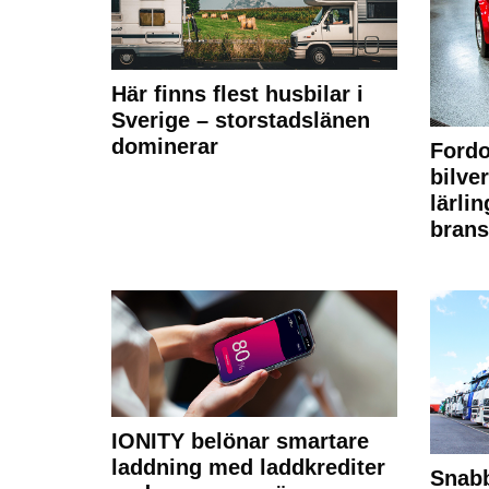
Här finns flest husbilar i
Sverige – storstadslänen
dominerar
Fordo
bilve
lärli
brans
IONITY belönar smartare
laddning med laddkrediter
Snabb