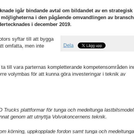
nade igår bindande avtal om bildandet av en strategisk 
ra möjligheterna i den pågående omvandlingen av bransch
dertecknades i december 2019.
rs syftar till att bygga
Dela
tt omfatta, men inte
att ta till vara parternas kompletterande kompetensområden i
re volymbas för att kunna göra investeringar i teknik av
rucks plattformar för tunga och medeltunga lastbilsmodell
nnat genom att utnyttja Volvokoncernens teknik.
nom körning, uppkopplade fordon samt tunga och medeltunga