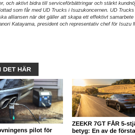
, och aktivt bidra till serviceförbättringar och stärkt kundnö
t lottad som får med UD Trucks i Isuzukoncernen. UD Trucks
ska alliansen när det gäller att skapa ett effektivt samarbete
ori Katayama, president och representativ chef för Isuzu 
M DET HÄR
ZEEKR 7GT FÅR 5-stjä
ovningens pilot för
betyg: En av de första