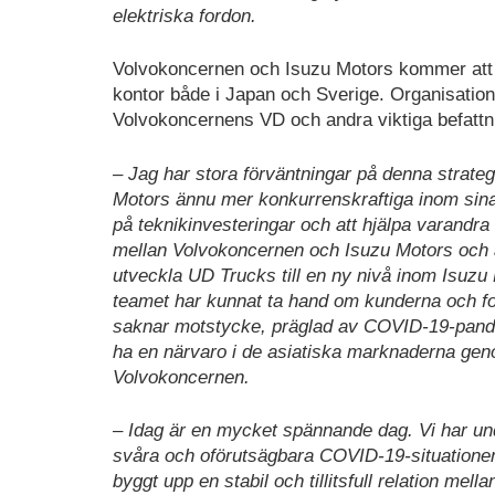
elektriska fordon.
Volvokoncernen och Isuzu Motors kommer att i
kontor både i Japan och Sverige. Organisati
Volvokoncernens VD och andra viktiga befattn
– Jag har stora förväntningar på denna strat
Motors ännu mer konkurrenskraftiga inom sina
på teknikinvesteringar och att hjälpa varandr
mellan Volvokoncernen och Isuzu Motors och att
utveckla UD Trucks till en ny nivå inom Isuzu 
teamet har kunnat ta hand om kunderna och fo
saknar motstycke, präglad av COVID-19-pande
ha en närvaro i de asiatiska marknaderna gen
Volvokoncernen.
– Idag är en mycket spännande dag. Vi har und
svåra och oförutsägbara COVID-19-situationen 
byggt upp en stabil och tillitsfull relation m