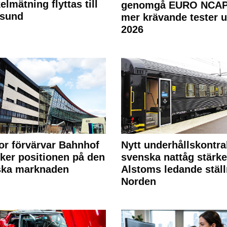
elmätning flyttas till
genomgå EURO NCAP
rsund
mer krävande tester 
2026
or förvärvar Bahnhof
Nytt underhållskontra
rker positionen på den
svenska nattåg stärke
ska marknaden
Alstoms ledande ställ
Norden