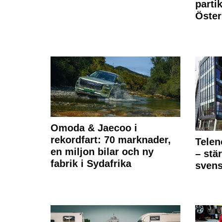
partik
Öste
Omoda & Jaecoo i
rekordfart: 70 marknader,
Telen
en miljon bilar och ny
– stä
fabrik i Sydafrika
sven