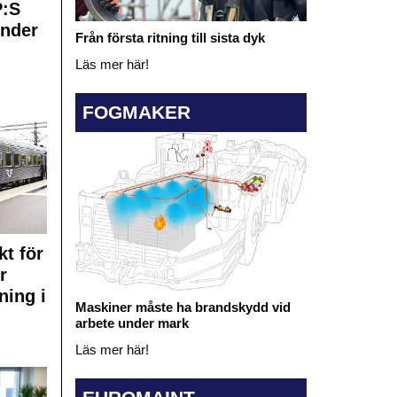
:S
under
Från första ritning till sista dyk
Läs mer här!
FOGMAKER
kt för
r
ning i
Maskiner måste ha brandskydd vid
arbete under mark
Läs mer här!