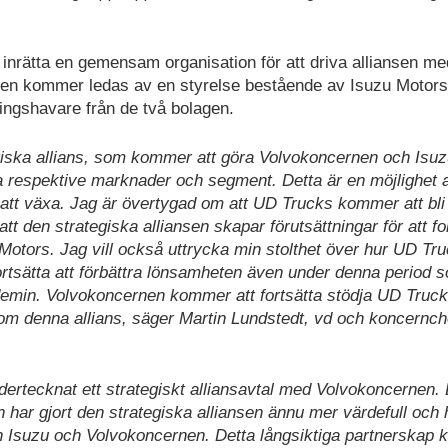
nrätta en gemensam organisation för att driva alliansen me
onen kommer ledas av en styrelse bestående av Isuzu Motor
ingshavare från de två bolagen.
egiska allians, som kommer att göra Volvokoncernen och Isu
 respektive marknader och segment. Detta är en möjlighet a
a att växa. Jag är övertygad om att UD Trucks kommer att bli
 den strategiska alliansen skapar förutsättningar för att fo
Motors. Jag vill också uttrycka min stolthet över hur UD Tr
rtsätta att förbättra lönsamheten även under denna period 
min. Volvokoncernen kommer att fortsätta stödja UD Truc
om denna allians, säger Martin Lundstedt, vd och koncernche
ertecknat ett strategiskt alliansavtal med Volvokoncernen.
har gjort den strategiska alliansen ännu mer värdefull och 
ellan Isuzu och Volvokoncernen. Detta långsiktiga partnerska