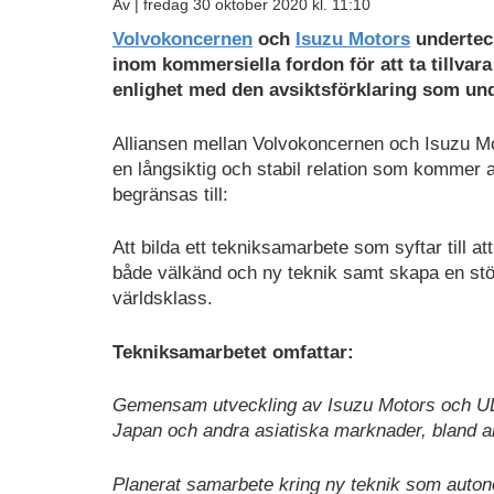
Av |
fredag 30 oktober 2020 kl. 11:10
Volvokoncernen
och
Isuzu Motors
underteck
inom kommersiella fordon för att ta tillva
enlighet med den avsiktsförklaring som un
Alliansen mellan Volvokoncernen och Isuzu Moto
en långsiktig och stabil relation som kommer a
begränsas till:
Att bilda ett tekniksamarbete som syftar till 
både välkänd och ny teknik samt skapa en stör
världsklass.
Tekniksamarbetet omfattar:
Gemensam utveckling av Isuzu Motors och UD T
Japan och andra asiatiska marknader, bland a
Planerat samarbete kring ny teknik som auto