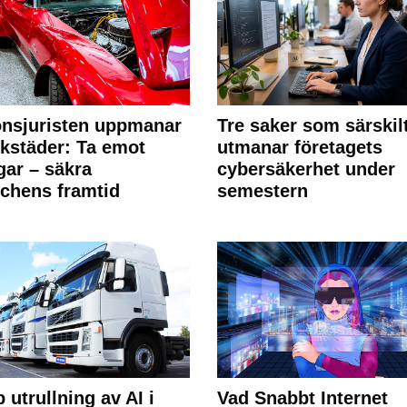
nsjuristen uppmanar
Tre saker som särskil
rkstäder: Ta emot
utmanar företagets
ngar – säkra
cybersäkerhet under
chens framtid
semestern
 utrullning av AI i
Vad Snabbt Internet