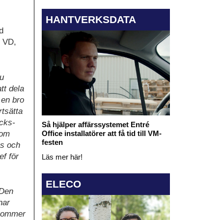
HANTVERKSDATA
d
s VD,
zu
tt dela
 en bro
rtsätta
ucks-
Så hjälper affärssystemet Entré
som
Office installatörer att få tid till VM-
festen
ks och
f för
Läs mer här!
ELECO
 Den
har
p kommer