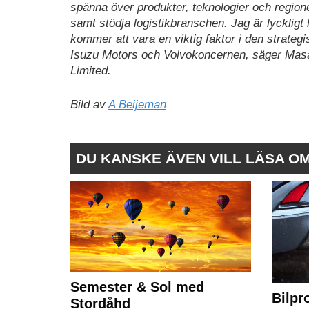
spänna över produkter, teknologier och regioner
samt stödja logistikbranschen. Jag är lycklig
kommer att vara en viktig faktor i den strategi
Isuzu Motors och Volvokoncernen, säger Masan
Limited.
Bild av
A Beijeman
DU KANSKE ÄVEN VILL LÄSA O
Semester & Sol med
Bilpr
Stordåhd