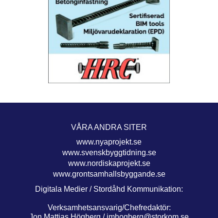
VÅRA ANDRA SITER
www.nyaprojekt.se
www.svenskbyggtidning.se
www.nordiskaprojekt.se
www.grontsamhallsbyggande.se
Digitala Medier / Stordåhd Kommunikation:
Verksamhetsansvarig/Chefredaktör:
Jon Mattias Högberg /
jmhogberg@storkom.se