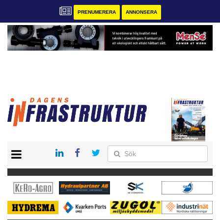
PRENUMERERA
ANNONSERA
START
KONTAKT
VÅRA ANDRA MAGASIN
PRENUMERERA
ANNONSERA