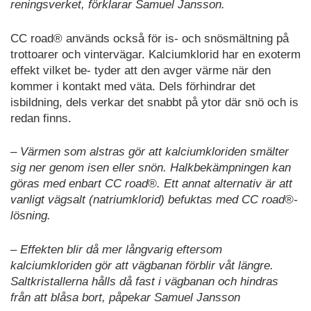
reningsverket, förklarar Samuel Jansson.
CC road® används också för is- och snösmältning på
trottoarer och vintervägar. Kalciumklorid har en exoterm
effekt vilket be- tyder att den avger värme när den
kommer i kontakt med väta. Dels förhindrar det
isbildning, dels verkar det snabbt på ytor där snö och is
redan finns.
– Värmen som alstras gör att kalciumkloriden smälter
sig ner genom isen eller snön. Halkbekämpningen kan
göras med enbart CC road®. Ett annat alternativ är att
vanligt vägsalt (natriumklorid) befuktas med CC road®-
lösning.
– Effekten blir då mer långvarig eftersom
kalciumkloriden gör att vägbanan förblir våt längre.
Saltkristallerna hålls då fast i vägbanan och hindras
från att blåsa bort, påpekar Samuel Jansson