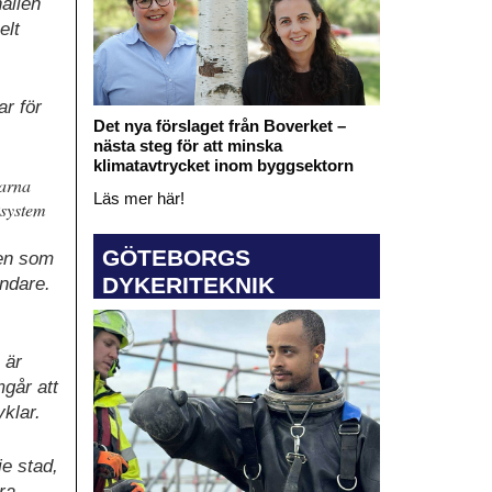
ållen
elt
r för
Det nya förslaget från Boverket –
nästa steg för att minska
klimatavtrycket inom byggsektorn
darna
Läs mer här!
iksystem
GÖTEBORGS
̊den som
DYKERITEKNIK
̈ndare.
är
går att
yklar.
je stad,
ra