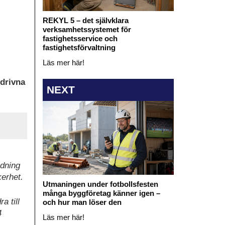
REKYL 5 – det självklara
verksamhetssystemet för
fastighetsservice och
fastighetsförvaltning
Läs mer här!
ldrivna
NEXT
edning
kerhet.
Utmaningen under fotbollsfesten
många byggföretag känner igen –
a till
och hur man löser den
4
Läs mer här!