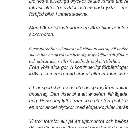
De flesta allvarliga olyckor skulle kunna undvi
infrastruktur för cyklar och elsparkcyklar – men
förbjöd bilar i innerstäderna.
Men bättre infrastruktur och färre bilar är in
säkerheten.
Operatörer har ett ansvar att ställa ut säkra, väl un
själva har ett ansvar att bete sig respektfullt och följ
och infrastruktur efter förändrade mobilitetsbehov.
Från Vois sida gör vi kontinuerligt förbättrin
kräver samverkan arbetar vi alltmer intensivt
I Transportstyrelsens utredning ingår en anva
underlag. Den visar bl a att andelen tillfrågade
hög. Parkering lyfts fram som ett stort probl
en stor andel olyckor med elsparkcyklar inträff
Vi tror framför allt på att uppmuntra och belö
där användare belönas med rabatt när de avslu