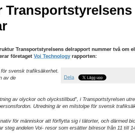
 Transportstyrelsens
ar
truktur Transportstyrelsens delrapport nummer två om e
erar företaget
Voi Technology
rapporten:
för svensk trafiksäkerhet.
Dela
en av de
tning av olyckor och olyckstillbud”, i Transportstyrelsen utr
ersonsfordon. Utredning är en milstolpe för svensk trafiksä
v för människor att förflytta sig i tätorter, och därmed bidr
ar steg andelen Voi- resor som ersätter bilresor från 11 till 1