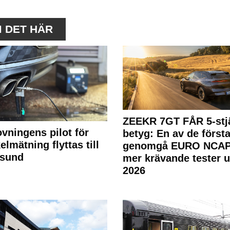
M DET HÄR
ZEEKR 7GT FÅR 5-stjä
ovningens pilot för
betyg: En av de första
elmätning flyttas till
genomgå EURO NCAP
rsund
mer krävande tester 
2026