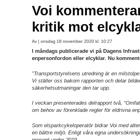
Voi kommenterar
kritik mot elcykl
Av |
onsdag 18 november 2020 kl. 10:27
I måndags publicerade vi på Dagens Infras
enpersonfordon eller elcyklar. Nu komment
”Transportstyrelsens utredning är en milstolpe 
Vi ställer oss bakom rapporten och delar bild
säkerhetsutmaningar den tar upp.
I veckan presenterades delrapport två, “Omfat
om behov av förenklade regler för eldrivna enp
Som elsparkcykeloperatör bidrar Voi med alternati
en bättre miljö. Enligt våra egna undersökning
procent under 2019.