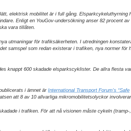
ätt, elektrisk mobilitet är i full gång. Elsparkcykeluthyrning 
nvändare. Enligt en YouGov-undersökning anser 82 procent av
a vara tillåten.
ya utmaningar för trafiksäkerheten. I utredningen konstater
s i det samspel som redan existerar i trafiken, nya normer för 
.
des knappt 600 skadade elsparkscyklister. De allra flesta va
publicerats i ämnet är
International Transport Forum’s “Safe
tsen att 8 av 10 allvarliga mikromobilitetsolyckor involverar 
 skadade i trafiken. För att nå visionen måste cykeln (tramp-