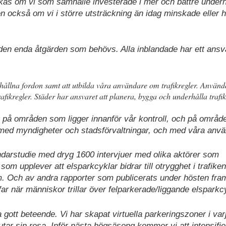
kas om vi som samhälle investerade i mer och bättre underh
 också om vi i större utsträckning än idag minskade eller h
te den enda åtgärden som behövs. Alla inblandade har ett ansva
derhållna fordon samt att utbilda våra användare om trafikregler. Använ
a trafikregler. Städer har ansvaret att planera, bygga och underhålla traf
gar på områden som ligger innanför vår kontroll, och på omra
 med myndigheter och stadsförvaltningar, och med våra anva
̈ndarstudie med dryg 1600 intervjuer med olika aktörer som
 som upplever att elsparkcyklar bidrar till otrygghet i trafiken 
em. Och av andra rapporter som publicerats under hösten fram
ar när människor trillar över felparkerade/liggande elsparkc
na gott beteende. Vi har skapat virtuella parkeringszoner i var
tar sin resa. Inför nästa högsäsong kommer vi att intensifie