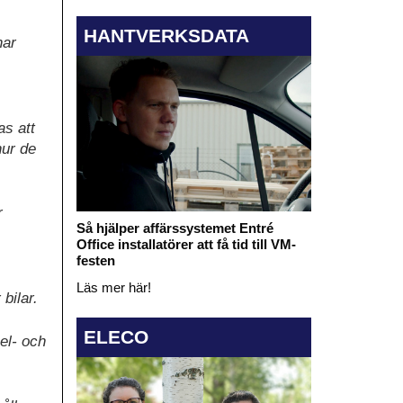
HANTVERKSDATA
har
as att
hur de
r
Så hjälper affärssystemet Entré
Office installatörer att få tid till VM-
festen
Läs mer här!
bilar.
ELECO
,el- och