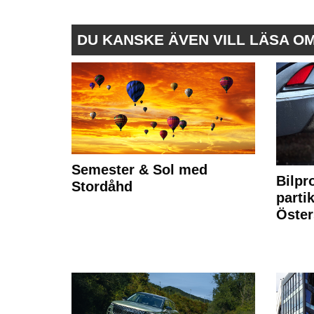
DU KANSKE ÄVEN VILL LÄSA O
Semester & Sol med
Bilpr
Stordåhd
partik
Öste