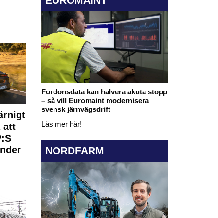
EUROMAINT
Fordonsdata kan halvera akuta stopp
– så vill Euromaint modernisera
svensk järnvägsdrift
rnigt
Läs mer här!
 att
:S
under
NORDFARM