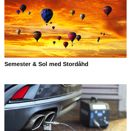
Semester & Sol med Stordåhd