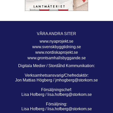
VÅRA ANDRA SITER
www.nyaprojekt.se
www.svenskbyggtidning.se
www.nordiskaprojekt.se
www.grontsamhallsbyggande.se
Digitala Medier / Stordåhd Kommunikation:
Verksamhetsansvarig/Chefredaktör:
Jon Mattias Högberg /
jmhogberg@storkom.se
Försäljningschef:
Lisa Hofberg /
lisa.hofberg@storkom.se
Försäljning:
Lisa Hofberg /
lisa.hofberg@storkom.se