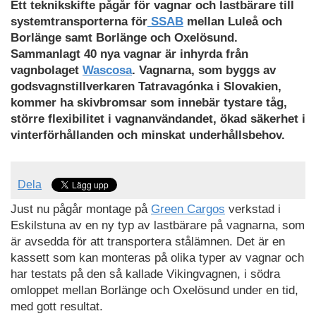
Ett teknikskifte pågår för vagnar och lastbärare till
systemtransporterna för
SSAB
mellan Luleå och
Borlänge samt Borlänge och Oxelösund.
Sammanlagt 40 nya vagnar är inhyrda från
vagnbolaget
Wascosa
. Vagnarna, som byggs av
godsvagnstillverkaren Tatravagónka i Slovakien,
kommer ha skivbromsar som innebär tystare tåg,
större flexibilitet i vagnanvändandet, ökad säkerhet i
vinterförhållanden och minskat underhållsbehov.
Dela
Just nu pågår montage på
Green Cargos
verkstad i
Eskilstuna av en ny typ av lastbärare på vagnarna, som
är avsedda för att transportera stålämnen. Det är en
kassett som kan monteras på olika typer av vagnar och
har testats på den så kallade Vikingvagnen, i södra
omloppet mellan Borlänge och Oxelösund under en tid,
med gott resultat.