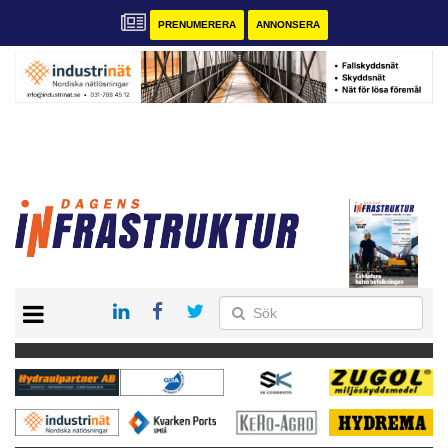
PRENUMERERA
ANNONSERA
START
KONTAKT
VÅRA ANDRA MAGASIN
PRENUMERERA
ANNONSERA