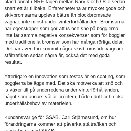
bland annat i NRE-tågen mellan Narvik och Oslo sedan
snart ett år tillbaka. Erfarenheterna är mycket goda och
skivbromsarna upplevs bättre än blockbromsade
vagnar, inte minst under vinterförhållanden. Bromsarna
har egenskaper som gör att is och snö på boggierna
inte får samma negativa konsekvenser som för boggier
med traditionella bromsar som har många rörliga delar.
Det har även förekommit några skivbromsade vagnar i
ståltrafiken sedan några år, också det med goda
resultat.
Ytterligare en innovation som testas är en coating, som
boggierna beläggs med. Det ska motverka att snö och
is växer till på underredena under vinterförhållanden,
något som annars vållar problem, både i drift och i ökat
underhållsbehov av materielen.
Kundansvarige för SSAB, Carl Stjärnesund, om hur
förändringarna kommer att påverka ståltrafiken och
samarbetet med SSAB: