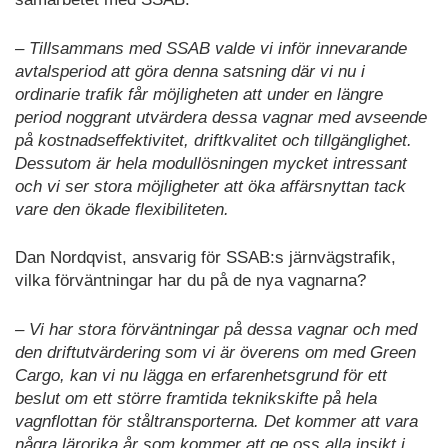
– Tillsammans med SSAB valde vi inför innevarande
avtalsperiod att göra denna satsning där vi nu i
ordinarie trafik får möjligheten att under en längre
period noggrant utvärdera dessa vagnar med avseende
på kostnadseffektivitet, driftkvalitet och tillgänglighet.
Dessutom är hela modullösningen mycket intressant
och vi ser stora möjligheter att öka affärsnyttan tack
vare den ökade flexibiliteten.
Dan Nordqvist, ansvarig för SSAB:s järnvägstrafik,
vilka förväntningar har du på de nya vagnarna?
– Vi har stora förväntningar på dessa vagnar och med
den driftutvärdering som vi är överens om med Green
Cargo, kan vi nu lägga en erfarenhetsgrund för ett
beslut om ett större framtida teknikskifte på hela
vagnflottan för ståltransporterna. Det kommer att vara
några lärorika år som kommer att ge oss alla insikt i