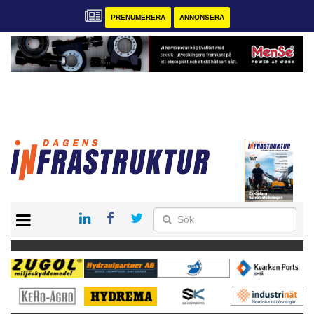
PRENUMERERA
ANNONSERA
START
KONTAKT
VÅRA ANDRA MAGASIN
PRENUMERERA
ANNONSERA