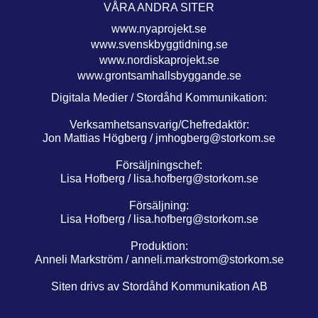
VÅRA ANDRA SITER
www.nyaprojekt.se
www.svenskbyggtidning.se
www.nordiskaprojekt.se
www.grontsamhallsbyggande.se
Digitala Medier / Stordåhd Kommunikation:
Verksamhetsansvarig/Chefredaktör:
Jon Mattias Högberg /
jmhogberg@storkom.se
Försäljningschef:
Lisa Hofberg /
lisa.hofberg@storkom.se
Försäljning:
Lisa Hofberg /
lisa.hofberg@storkom.se
Produktion:
Anneli Markström /
anneli.markstrom@storkom.se
Siten drivs av Stordåhd Kommunikation AB