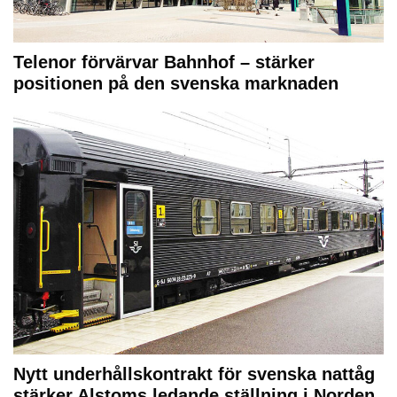
Telenor förvärvar Bahnhof – stärker
positionen på den svenska marknaden
Nytt underhållskontrakt för svenska nattåg
stärker Alstoms ledande ställning i Norden