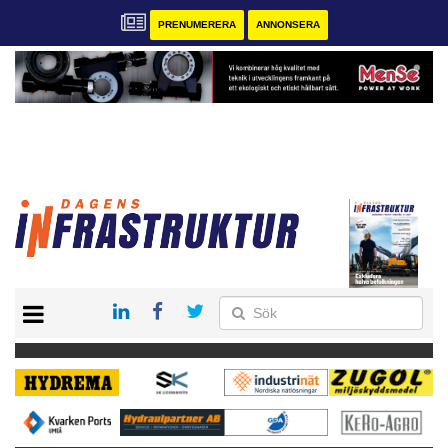
PRENUMERERA
ANNONSERA
START
KONTAKT
VÅRA ANDRA MAGASIN
PRENUMERERA
ANNONSERA