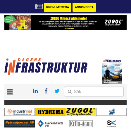
PRENUMERERA
ANNONSERA
START
KONTAKT
VÅRA ANDRA MAGASIN
PRENUMERERA
ANNONSERA