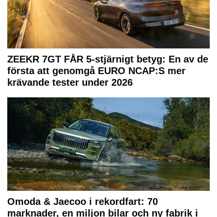
ZEEKR 7GT FÅR 5-stjärnigt betyg: En av de
första att genomgå EURO NCAP:S mer
krävande tester under 2026
Omoda & Jaecoo i rekordfart: 70
marknader, en miljon bilar och ny fabrik i