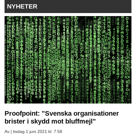
NYHETER
Proofpoint: ”Svenska organisationer
brister i skydd mot bluffmejl”
Av |
tisdag 1 juni 2021 kl. 7:58