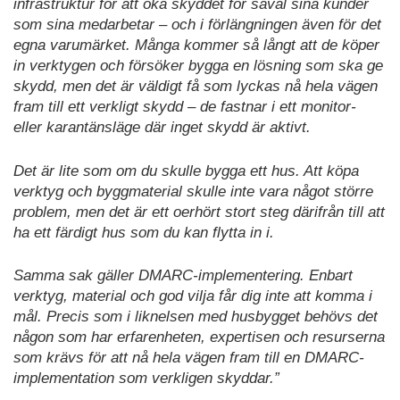
infrastruktur för att öka skyddet för såväl sina kunder
som sina medarbetar – och i förlängningen även för det
egna varumärket. Många kommer så långt att de köper
in verktygen och försöker bygga en lösning som ska ge
skydd, men det är väldigt få som lyckas nå hela vägen
fram till ett verkligt skydd – de fastnar i ett monitor-
eller karantänsläge där inget skydd är aktivt.
Det är lite som om du skulle bygga ett hus. Att köpa
verktyg och byggmaterial skulle inte vara något större
problem, men det är ett oerhört stort steg därifrån till att
ha ett färdigt hus som du kan flytta in i.
Samma sak gäller DMARC-implementering. Enbart
verktyg, material och god vilja får dig inte att komma i
mål. Precis som i liknelsen med husbygget behövs det
någon som har erfarenheten, expertisen och resurserna
som krävs för att nå hela vägen fram till en DMARC-
implementation som verkligen skyddar.”